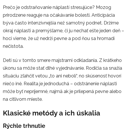
Prečo je odstraňovanie náplastí stresujúce? Mozog
prirodzene reaguje na očakávanie bolesti. Anticipácia
býva často intenzívnejšia než samotný podnet. Držíme
okraj náplasti a premýšľame, či ju nechať ešte jeden deň –
hoci vieme, že už nedrží pevne a pod ňou sa hromadí
nečistota.
Deti sú v tomto smere majstrami odkladania. Z krátkeho
úkonu sa môže stať dlhé vyjednávanie. Rodičia sa snažia
situáciu zľahčiť vetou „to ani nebolí“, no skúsenosť hovorí
niečo iné. Realita je jednoduchá – odstránenie náplasti
môže byť nepríjemné, najmä ak je prilepená pevne alebo
na citlivom mieste.
Klasické metódy a ich úskalia
Rýchle trhnutie