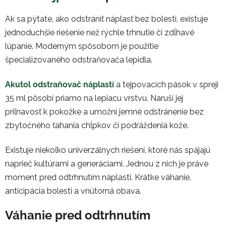
Ak sa pýtate, ako odstrániť náplasť bez bolesti, existuje
jednoduchšie riešenie než rýchle trhnutie či zdĺhavé
lúpanie. Moderným spôsobom je použitie
špecializovaného odstraňovača lepidla.
Akutol odstraňovač náplastí
a tejpovacích pások v spreji
35 ml pôsobí priamo na lepiacu vrstvu. Naruší jej
priľnavosť k pokožke a umožní jemné odstránenie bez
zbytočného ťahania chĺpkov či podráždenia kože.
Existuje niekoľko univerzálnych riešení, ktoré nás spájajú
naprieč kultúrami a generáciami. Jednou z nich je práve
moment pred odtrhnutím náplasti. Krátke váhanie,
anticipácia bolesti a vnútorná obava.
Váhanie pred odtrhnutím