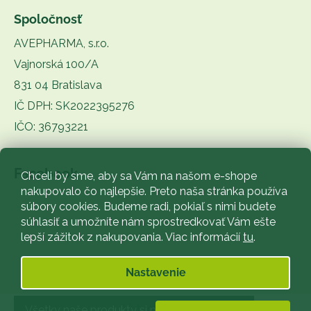
Spoločnosť
AVEPHARMA, s.r.o.
Vajnorská 100/A
831 04 Bratislava
IČ DPH: SK2022395276
IČO: 36793221
Facebook
Chceli by sme, aby sa Vám na našom e-shope
nakupovalo čo najlepšie. Preto naša stránka používa
súbory cookies. Budeme radi, pokiaľ s nimi budete
súhlasiť a umožníte nám sprostredkovať Vám ešte
lepší zážitok z nakupovania. Viac informácií
tu
.
Nastavenie
Vytvoril Shoptet
Všetky naše produkty si môžete zakúpiť