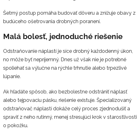
Šetrný postup pomáha budovať dôveru a znižuje obavy z
budúceho ošetrovania drobných poranení.
Malá bolesť, jednoduché riešenie
Odstraňovanie náplastí je síce drobný každodenný úkon,
no môže byť nepríjemný. Dnes už však nie je potrebné
spoliehať sa výlučne na rýchle trhnutie alebo trpezlivé
lúpanie.
Ak hľadáte spôsob, ako bezbolestne odstrániť náplasť
alebo tejpovaciu pásku, riešenie existuje. Špecializovaný
odstraňovač náplastí dokáže celý proces zjednodušiť a
spraviť z neho rutinný, menej stresujúci krok v starostlivosti
o pokožku.