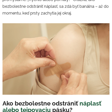
bezbolestne odstrániť náplasť, sa zdá byť banálna – až do
momentu, keď prsty zachytia jej okraj.
Ako bezbolestne odstráni
ť
náplasť
alebo tejpovaciu
pásku?