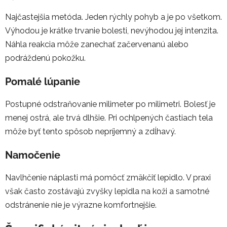
Najčastejšia metóda. Jeden rýchly pohyb a je po všetkom.
Výhodou je krátke trvanie bolesti, nevýhodou jej intenzita.
Náhla reakcia môže zanechať začervenanú alebo
podráždenú pokožku.
Pomalé lúpanie
Postupné odstraňovanie milimeter po milimetri. Bolesť je
menej ostrá, ale trvá dlhšie. Pri ochlpených častiach tela
môže byť tento spôsob nepríjemný a zdĺhavý.
Namočenie
Navlhčenie náplasti má pomôcť zmäkčiť lepidlo. V praxi
však často zostávajú zvyšky lepidla na koži a samotné
odstránenie nie je výrazne komfortnejšie.