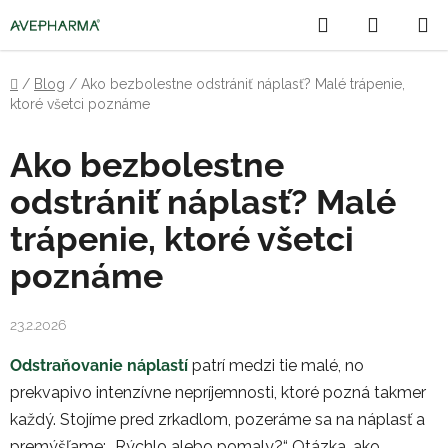
Prejsť
Hľadať
NÁKU
na
obsah
KOŠÍK
Domov
/
Blog
/
Ako bezbolestne odstrániť náplasť? Malé trápenie,
ktoré všetci poznáme
Ako bezbolestne
odstrániť náplasť? Malé
trápenie, ktoré všetci
poznáme
23.2.2026
Odstraňovanie náplastí
patrí medzi tie malé, no
prekvapivo intenzívne nepríjemnosti, ktoré pozná takmer
každý. Stojíme pred zrkadlom, pozeráme sa na náplasť a
premýšľame: „Rýchlo alebo pomaly?“ Otázka, ako