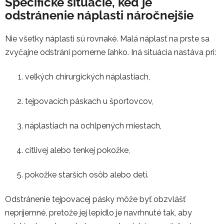
Špecifické situácie, keď je
odstránenie náplasti náročnejšie
Nie všetky náplasti sú rovnaké. Malá náplasť na prste sa
zvyčajne odstráni pomerne ľahko. Iná situácia nastáva pri:
veľkých chirurgických náplastiach,
tejpovacích páskach u športovcov,
náplastiach na ochlpených miestach,
citlivej alebo tenkej pokožke,
pokožke starších osôb alebo detí.
Odstránenie tejpovacej pásky môže byť obzvlášť
nepríjemné, pretože jej lepidlo je navrhnuté tak, aby