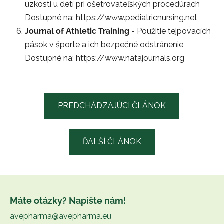
úzkosti u detí pri ošetrovateľských procedúrach
Dostupné na: https://www.pediatricnursing.net
Journal of Athletic Training
- Použitie tejpovacích
pások v športe a ich bezpečné odstránenie
Dostupné na: https://www.natajournals.org
PREDCHÁDZAJÚCI ČLÁNOK
ĎALŠÍ ČLÁNOK
Z
á
Máte otázky? Napište nám!
p
avepharma@avepharma.eu
ä