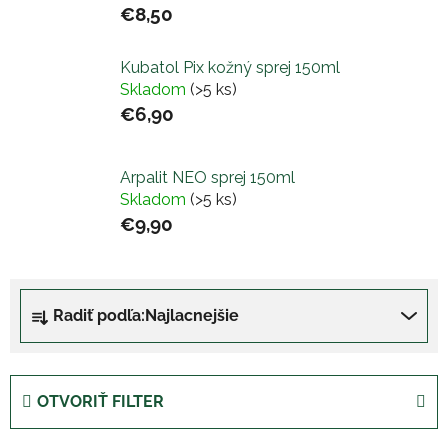
€8,50
Kubatol Pix kožný sprej 150ml
Skladom
(>5 ks)
€6,90
Arpalit NEO sprej 150ml
Skladom
(>5 ks)
€9,90
R
Radiť podľa:
Najlacnejšie
a
d
e
n
OTVORIŤ FILTER
i