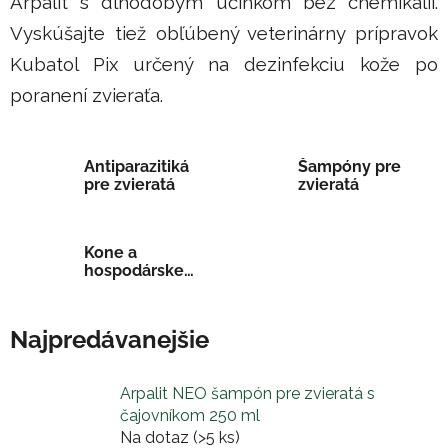
Arpalit s dlhodobým účinkom bez chemikálií.
Vyskúšajte tiež obľúbený veterinárny prípravok
Kubatol Pix určený na dezinfekciu kože po
poranení zvieraťa.
Antiparazitiká
Šampóny pre
pre zvieratá
zvieratá
Kone a
hospodárske
zvieratá
Najpredávanejšie
Arpalit NEO šampón pre zvieratá s
čajovníkom 250 ml
Na dotaz
(>5 ks)