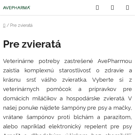
Prejsť
Hľadať
NÁKU
na
obsah
KOŠÍK
Domov
/
Pre zvieratá
Pre zvieratá
Veterinárne potreby zastrešené AvePharmou
zaistia komplexnú starostlivosť o zdravie a
krásnu srsť vášho zvieratka. Vyberte si z
veterinárnych pomôcok a prípravkov pre
domácich miláčikov a hospodárske zvieratá. V
našej ponuke nájdete šampóny pre psy a mačky,
vrátane šampónov proti blchám a parazitom,
alebo napríklad elektronický repelent pre psy