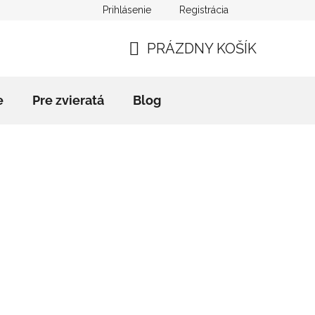
Prihlásenie
Registrácia
mačný poriadok
Kontakty
Blog
Slovník pojmov
PRÁZDNY KOŠÍK
NÁKUPNÝ
KOŠÍK
e
Pre zvieratá
Blog