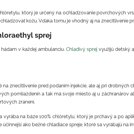
lóretylu, ktorý je určený na ochladzovanie povrchových vrst
chladzovať kožu. Vďaka tomu je vhodný aj na znecitlivenie p
loraethyl sprej
e hádam v každej ambulanciu.
Chladivý sprej
využijú detský aj
a znecitlivenie pred podaním injekcie, ale aj pri drobných chi
ých pomliaždenín a tak má svoje miesto aj u záchranárov al
rtových zranení.
 vyrába na báze 100% chlóretylu, ktorý je prchavý a po aplik
je účinnejší ako bežné chladiace spreje, ktoré sa vyrábajú na 