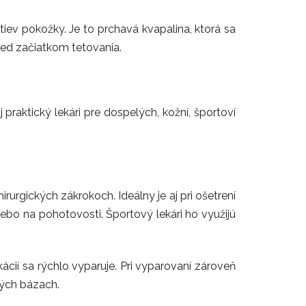
iev pokožky. Je to prchavá kvapalina, ktorá sa
red začiatkom tetovania.
 praktický lekári pre dospelých, kožní, športoví
rurgických zákrokoch. Ideálny je aj pri ošetrení
ebo na pohotovosti. Športový lekári ho využijú
ácií sa rýchlo vyparuje. Pri vyparovaní zároveň
iných bázach.