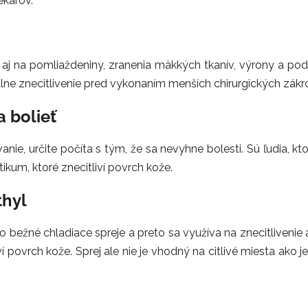
ekárov.
ý aj na pomliaždeniny, zranenia mäkkých tkanív, výrony a po
álne znecitlivenie pred vykonaním menších chirurgických zákr
a bolieť
anie, určite počíta s tým, že sa nevyhne bolesti. Sú ľudia, kt
kum, ktoré znecitliví povrch kože.
thyl
o bežné chladiace spreje a preto sa využíva na znecitlivenie 
iví povrch kože. Sprej ale nie je vhodný na citlivé miesta ako 