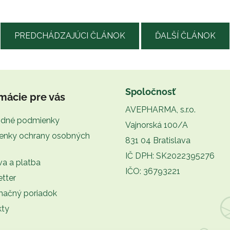
PREDCHÁDZAJÚCI ČLÁNOK
ĎALŠÍ ČLÁNOK
Spoločnosť
mácie pre vás
AVEPHARMA, s.r.o.
dné podmienky
Vajnorská 100/A
enky ochrany osobných
831 04 Bratislava
IČ DPH: SK2022395276
a a platba
IČO: 36793221
tter
mačný poriadok
kty