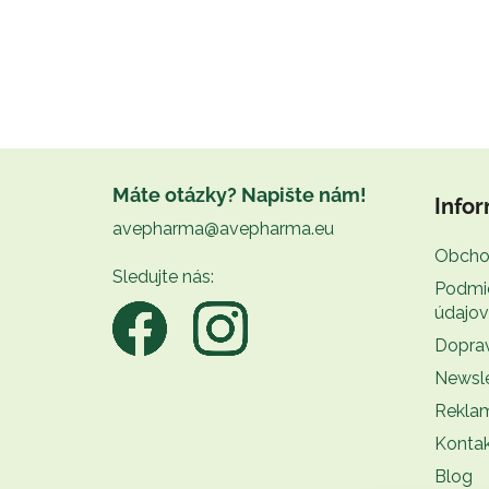
Z
á
Máte otázky? Napište nám!
Infor
p
avepharma@avepharma.eu
ä
Obcho
t
Sledujte nás:
Podmi
i
údajov
e
Doprav
Newsle
Rekla
Konta
Blog