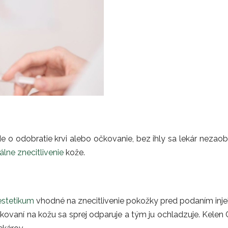
ide o odobratie krvi alebo očkovanie, bez ihly sa lekár nezao
álne znecitlivenie
kože.
estetikum
vhodné na znecitlivenie pokožky pred podaním injek
ikovaní na kožu sa sprej odparuje a tým ju ochladzuje. Kele