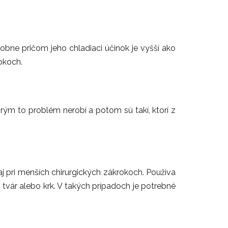
dobne pričom jeho chladiaci účinok je vyšší ako
okoch.
orým to problém nerobí a potom sú takí, ktorí z
aj pri menších chirurgických zákrokoch. Používa
je tvár alebo krk. V takých prípadoch je potrebné