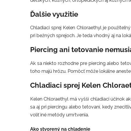
detských, kožných, ortopedických aj kožných l
Ďalšie využitie
Chladiaci sprej Kelen Chloraethyl je použiteľn
pri bežných sprejoch. Je teda vhodný aj na lok
Piercing ani tetovanie nemusi
Ak sa niekto rozhodne pre piercing alebo tetov
toho majú hrôzu. Pomôcť môže lokálne anesteti
Chladiaci sprej Kelen Chlorae
Kelen Chloraethyl má vyšší chladiaci účinok ak
sa aj pri piercingu alebo tetovaní, kedy znecitl
voliť iné metódy umŕtvenia.
Ako stvorený na chladenie