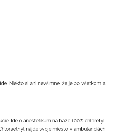
bíde. Niekto si ani nevšimne, že je po všetkom a
cie. Ide o anestetikum na báze 100% chlóretyl,
n Chloraethyl nájde svoje miesto v ambulanciách