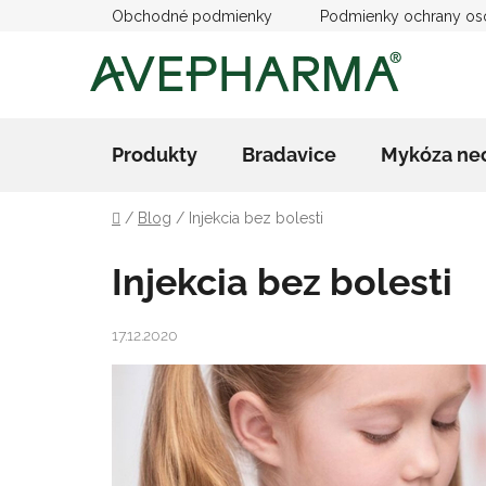
Prejsť
Obchodné podmienky
Podmienky ochrany os
na
obsah
Produkty
Bradavice
Mykóza ne
Domov
/
Blog
/
Injekcia bez bolesti
Injekcia bez bolesti
17.12.2020