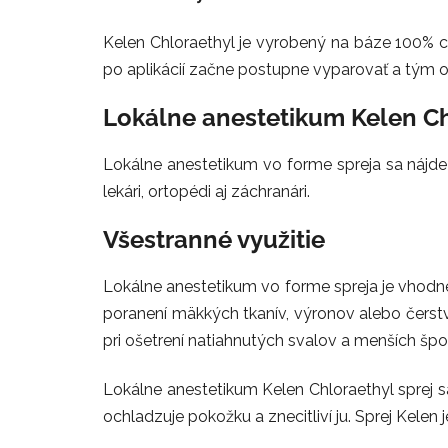
Kelen Chloraethyl je vyrobený na báze 100% ch
po aplikácií začne postupne vyparovať a tým o
Lokálne anestetikum Kelen Ch
Lokálne anestetikum vo forme spreja sa nájd
lekári, ortopédi aj záchranári.
Všestranné využitie
Lokálne anestetikum vo forme spreja je vhodné n
poranení mäkkých tkanív, výronov alebo čerstv
pri ošetrení natiahnutých svalov a menších špo
Lokálne anestetikum Kelen Chloraethyl sprej sa
ochladzuje pokožku a znecitliví ju. Sprej Kelen 