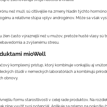
ónu než muži, sú citlivejšie na zmeny hladín týchto hormónov
ogénu a relatívne stúpa vplyv androgénov. Môže sa však vys
 žien často výraznejší než u mužov, pretože husté vlasy sú 
u sebavedomia a zvýšenému stresu.
oduktami mioWell
účový komplexný prístup, ktorý kombinuje vonkajšiu aj vnútorn
edeckých štúdií v nemeckých laboratóriách a kombinujú prír
ch obnovy.
ívnejšiu formu starostlivosti v celej rade produktov. Na rozd
k plne využiť svoj potenciál. Aplikuje sa priamo na pokožku h