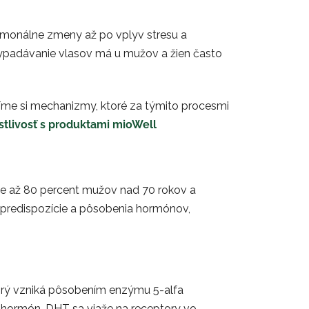
ormonálne zmeny až po vplyv stresu a
 vypadávanie vlasov má u mužov a žien často
líme si mechanizmy, ktoré za týmito procesmi
tlivosť s produktami mioWell
uje až 80 percent mužov nad 70 rokov a
j predispozície a pôsobenia hormónov,
ktorý vzniká pôsobením enzýmu 5-alfa
to hormón. DHT sa viaže na receptory vo