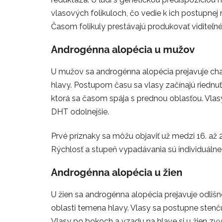
vlasových folikuloch, čo vedie k ich postupnej m
Časom folikuly prestávajú produkovať viditeľné
Androgénna alopécia u mužov
U mužov sa androgénna alopécia prejavuje cha
hlavy. Postupom času sa vlasy začínajú riednuť 
ktorá sa časom spája s prednou oblasťou. Vlas
DHT odolnejšie.
Prvé príznaky sa môžu objaviť už medzi 16. až
Rýchlosť a stupeň vypadávania sú individuálne 
Androgénna alopécia u žien
U žien sa androgénna alopécia prejavuje odliš
oblasti temena hlavy. Vlasy sa postupne stenčuj
Vlasy po bokoch a vzadu na hlave si u žien zvy