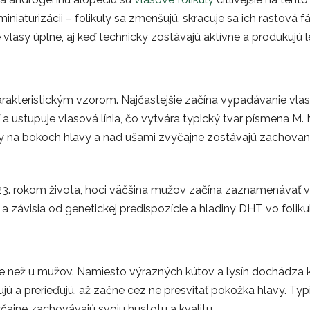
iniaturizácii – folikuly sa zmenšujú, skracuje sa ich rastová fá
 vlasy úplne, aj keď technicky zostávajú aktívne a produkujú 
rakteristickým vzorom. Najčastejšie začína vypadávanie vla
a ustupuje vlasová línia, čo vytvára typický tvar písmena M. N
y na bokoch hlavy a nad ušami zvyčajne zostávajú zachované,
 23. rokom života, hoci väčšina mužov začína zaznamenávať 
a závisia od genetickej predispozície a hladiny DHT vo foliku
ne než u mužov. Namiesto výrazných kútov a lysín dochádza k
ú a prerieďujú, až začne cez ne presvitať pokožka hlavy. Typick
čajne zachovávajú svoju hustotu a kvalitu.