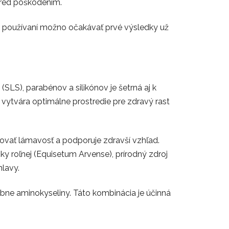
 pred poškodením.
m používaní možno očakávať prvé výsledky už
SLS), parabénov a silikónov je šetrná aj k
vytvára optimálne prostredie pre zdravý rast
žovať lámavosť a podporuje zdravší vzhľad.
y roľnej (Equisetum Arvense), prírodný zdroj
hlavy.
ábne aminokyseliny. Táto kombinácia je účinná