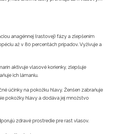
áciou anagénnej (rastovej) fázy a zlepšením
éciu až v 80 percentách prípadov. Vyživuje a
arín aktivuje vlasové korienky, zlepšuje
ňuje ich lámaniu.
začné účinky na pokožku hlavy. Ženšen zabraňuje
enie pokožky hlavy a dodáva jej množstvo
porujú zdravé prostredie pre rast vlasov.