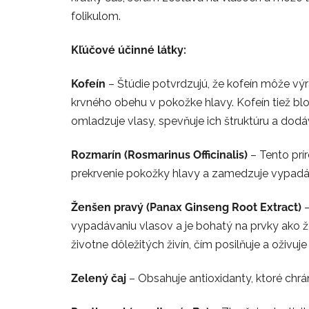
folikulom.
Kľúčové účinné látky:
Kofeín
– Štúdie potvrdzujú, že kofeín môže výr
krvného obehu v pokožke hlavy. Kofeín tiež b
omladzuje vlasy, spevňuje ich štruktúru a dodá
Rozmarín (Rosmarinus Officinalis)
– Tento prír
prekrvenie pokožky hlavy a zamedzuje vypadáv
Ženšen pravý (Panax Ginseng Root Extract)
–
vypadávaniu vlasov a je bohatý na prvky ako ž
životne dôležitých živín, čím posilňuje a oživuj
Zelený čaj
– Obsahuje antioxidanty, ktoré chrá