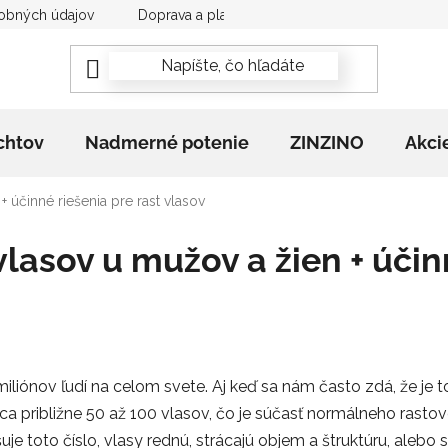
obných údajov
Doprava a platba
Newsletter
Rekla
chtov
Nadmerné potenie
ZINZINO
Akci
+ účinné riešenia pre rast vlasov
lasov u mužov a žien + účinn
iliónov ľudí na celom svete. Aj keď sa nám často zdá, že je to
áca približne 50 až 100 vlasov, čo je súčasť normálneho rast
 toto číslo, vlasy rednú, strácajú objem a štruktúru, alebo 