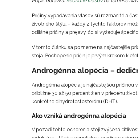
Popis obrázka:
Rednutie vlasov
na temene hla
Príčiny vypadávania vlasov sú rozmanité a čas
životného štýlu – každý z týchto faktorov môž
odlišné príčiny a prejavy, čo si vyžaduje špecific
V tomto článku sa pozrieme na najčastejšie pr
stoja. Pochopenie príčin je prvým krokom k efe
Androgénna alopécia – dedič
Androgénna alopécia je najčastejšou príčinou 
približne 30 až 50 percent žien v priebehu ži
konkrétne dihydrotestosterónu (DHT).
Ako vzniká androgénna alopécia
V pozadí tohto ochorenia stojí zvýšená citliv
reduktáza. U ľudí s genetickou predispozíciou