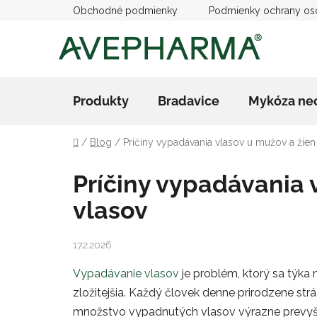
Prejsť
Obchodné podmienky
Podmienky ochrany os
na
obsah
Produkty
Bradavice
Mykóza ne
Domov
/
Blog
/
Príčiny vypadávania vlasov u mužov a žien 
Príčiny vypadávania v
vlasov
17.2.2026
Vypadávanie vlasov
je problém, ktorý sa týka m
zložitejšia. Každý človek denne prirodzene str
množstvo vypadnutých vlasov výrazne prevyšuje