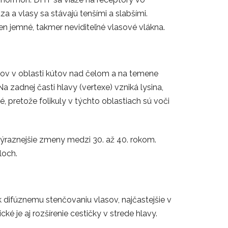
za a vlasy sa stávajú tenšími a slabšími.
len jemné, takmer neviditeľné vlasové vlákna.
sov v oblasti kútov nad čelom a na temene
a zadnej časti hlavy (vertexe) vzniká lysina,
 pretože folikuly v týchto oblastiach sú voči
výraznejšie zmeny medzi 30. až 40. rokom.
loch.
 difúznemu stenčovaniu vlasov, najčastejšie v
é je aj rozšírenie cestičky v strede hlavy.