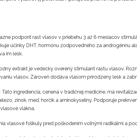
azne podporiť rast vlasov v priebehu 3 až 6 mesiacov stimul
lokuje účinky DHT, hormónu zodpovedného za androgénnu alop
va im lesk.
odný extrakt je vedecky overený stimulant rastu vlasov. Rozm
aniu vlasov. Zároveň dodáva vlasom prirodzený lesk a zabra
 Táto ingrediencia, cenená v tradičnej medicíne, má revitali
elezo, zinok, meď, horčík a aminokyseliny. Podporuje prekrv
e vlasové vlákna.
nia vlasové folikuly pred poškodením voľnými radikálmi a pod