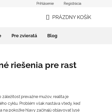
Prihlásenie
Registrácia
mačný poriadok
Kontakty
Blog
Slovník pojmov
PRÁZDNY KOŠÍK
NÁKUPNÝ
KOŠÍK
e
Pre zvieratá
Blog
é riešenia pre rast
 záležitosť prevažne mužov, realita je
ového cyklu. Problém však nastáva vtedy, keď
sa na pokožke hlavy začínajú objavovať lysé