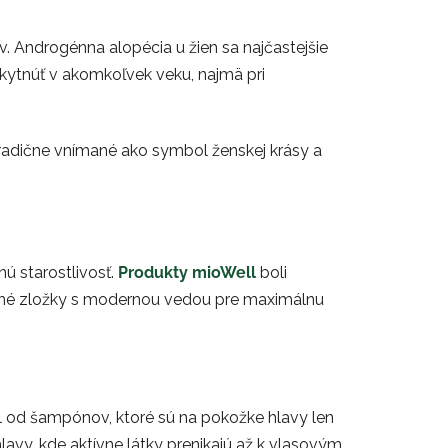
. Androgénna alopécia u žien sa najčastejšie
kytnúť v akomkoľvek veku, najmä pri
tradične vnímané ako symbol ženskej krásy a
ú starostlivosť.
Produkty mioWell
boli
odné zložky s modernou vedou pre maximálnu
iel od šampónov, ktoré sú na pokožke hlavy len
lavy, kde aktívne látky prenikajú až k vlasovým