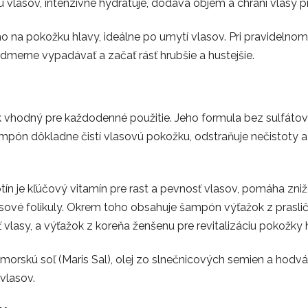
tu vlasov, intenzívne hydratuje, dodáva objem a chráni vlasy
o na pokožku hlavy, ideálne po umytí vlasov. Pri pravidelno
dmerne vypadávať a začať rásť hrubšie a hustejšie.
k vhodný pre každodenné použitie. Jeho formula bez sulfátov (
mpón dôkladne čistí vlasovú pokožku, odstraňuje nečistoty a 
tín je kľúčový vitamín pre rast a pevnosť vlasov, pomáha zni
sové folikuly. Okrem toho obsahuje šampón výťažok z prasličk
lasy, a výťažok z koreňa ženšenu pre revitalizáciu pokožky 
 morskú soľ (Maris Sal), olej zo slnečnicových semien a hodv
vlasov.