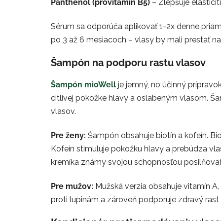
Panthenol (provitamín B5)
– Zlepšuje elastici
Sérum sa odporúča aplikovať 1-2x denne priam
po 3 až 6 mesiacoch – vlasy by mali prestať na
Šampón na podporu rastu vlasov
Šampón mioWell
je jemný, no účinný prípravo
citlivej pokožke hlavy a oslabeným vlasom. Ša
vlasov.
Pre ženy:
Šampón obsahuje biotín a kofeín. Bio
Kofeín stimuluje pokožku hlavy a prebúdza vla
kremíka známy svojou schopnosťou posilňovať v
Pre mužov:
Mužská verzia obsahuje vitamín A,
proti lupinám a zároveň podporuje zdravý rast 