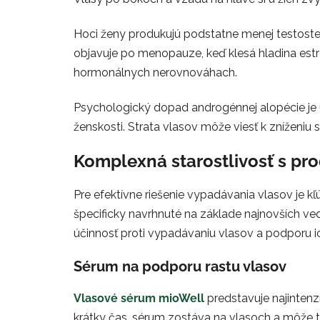
Hoci ženy produkujú podstatne menej testoster
objavuje po menopauze, keď klesá hladina estr
hormonálnych nerovnováhach.
Psychologický dopad androgénnej alopécie je u
ženskosti. Strata vlasov môže viesť k zníženi
Komplexná starostlivosť s pr
Pre efektívne riešenie vypadávania vlasov je kľ
špecificky navrhnuté na základe najnovších v
účinnosť proti vypadávaniu vlasov a podporu i
Sérum na podporu rastu vlasov
Vlasové sérum mioWell
predstavuje najintenz
krátky čas, sérum zostáva na vlasoch a môže ta