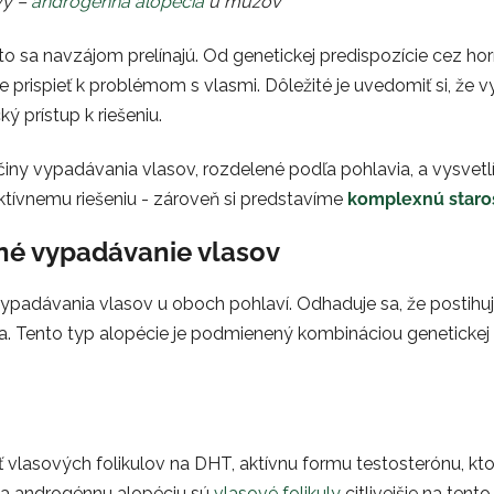
vy –
androgénna alopécia
u mužov
to sa navzájom prelínajú. Od genetickej predispozície cez h
e prispieť k problémom s vlasmi. Dôležité je uvedomiť si, že
ký prístup k riešeniu.
íčiny vypadávania vlasov, rozdelené podľa pohlavia, a vysvet
ktívnemu riešeniu - zároveň si predstavíme
komplexnú staros
né vypadávanie vlasov
vypadávania vlasov u oboch pohlaví. Odhaduje sa, že postih
vota. Tento typ alopécie je podmienený kombináciou geneticke
osť vlasových folikulov na DHT, aktívnu formu testosterónu, 
 na androgénnu alopéciu sú
vlasové folikuly
citlivejšie na ten