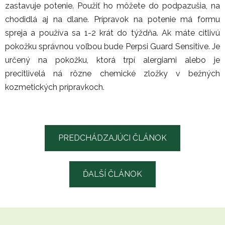
zastavuje potenie. Použiť ho môžete do podpazušia, na
chodidlá aj na dlane. Prípravok na potenie má formu
spreja a používa sa 1-2 krát do týždňa. Ak máte citlivú
pokožku správnou voľbou bude Perpsi Guard Sensitive. Je
určený na pokožku, ktorá trpí alergiami alebo je
precitlivelá ná rôzne chemické zložky v bežných
kozmetických prípravkoch.
PREDCHÁDZAJÚCI ČLÁNOK
ĎALŠÍ ČLÁNOK
Z