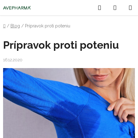
Prejsť
Hľadať
NÁKU
na
obsah
KOŠÍK
Domov
/
Blog
/
Prípravok proti poteniu
Prípravok proti poteniu
16.12.2020