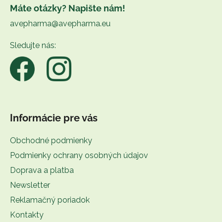
á
Máte otázky? Napište nám!
p
avepharma@avepharma.eu
ä
t
Sledujte nás:
i
e
Informácie pre vás
Obchodné podmienky
Podmienky ochrany osobných údajov
Doprava a platba
Newsletter
Reklamačný poriadok
Kontakty