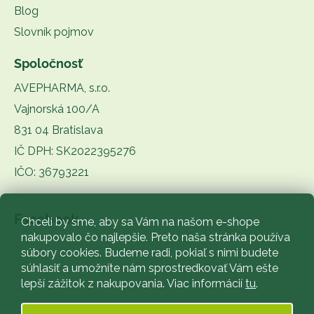
Blog
Slovník pojmov
Spoločnosť
AVEPHARMA, s.r.o.
Vajnorská 100/A
831 04 Bratislava
IČ DPH: SK2022395276
IČO: 36793221
Facebook
Chceli by sme, aby sa Vám na našom e-shope
nakupovalo čo najlepšie. Preto naša stránka používa
súbory cookies. Budeme radi, pokiaľ s nimi budete
súhlasiť a umožníte nám sprostredkovať Vám ešte
lepší zážitok z nakupovania. Viac informácií
tu
.