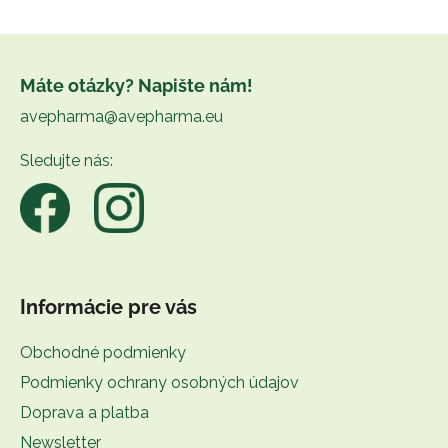
Z
á
Máte otázky? Napište nám!
p
avepharma@avepharma.eu
ä
t
Sledujte nás:
i
e
Informácie pre vás
Obchodné podmienky
Podmienky ochrany osobných údajov
Doprava a platba
Newsletter