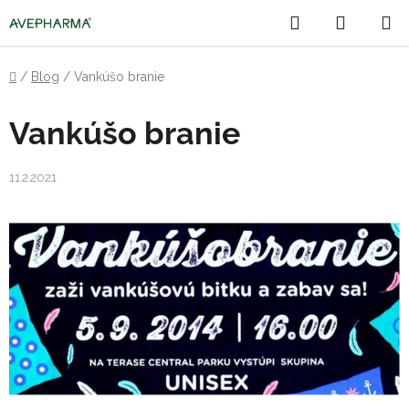
Prejsť
Hľadať
NÁKU
na
obsah
KOŠÍK
Domov
/
Blog
/
Vankúšo branie
Vankúšo branie
11.2.2021