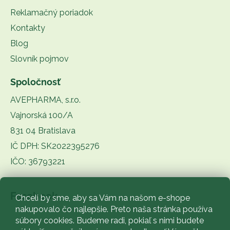
Reklamačný poriadok
Kontakty
Blog
Slovník pojmov
Spoločnosť
AVEPHARMA, s.r.o.
Vajnorská 100/A
831 04 Bratislava
IČ DPH: SK2022395276
IČO: 36793221
Facebook
Chceli by sme, aby sa Vám na našom e-shope
nakupovalo čo najlepšie. Preto naša stránka používa
súbory cookies. Budeme radi, pokiaľ s nimi budete