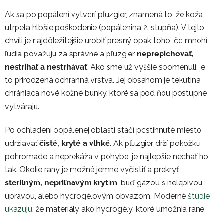
Ak sa po popálení vytvorí pľuzgier, znamená to, že koža
utrpela hlbšie poškodenie (popálenina 2. stupňa). V tejto
chvíli je najdôležitejšie urobiť presný opak toho, čo mnohí
ľudia považujú za správne a pľuzgier
neprepichovať,
nestrihať a nestrhávať
. Ako sme už vyššie spomenuli, je
to prirodzená ochranná vrstva. Jej obsahom je tekutina
chrániaca nové kožné bunky, ktoré sa pod ňou postupne
vytvárajú.
Po ochladení popálenej oblasti stačí postihnuté miesto
udržiavať
čisté, kryté a vlhké
. Ak pľuzgier drží pokožku
pohromade a neprekáža v pohybe, je najlepšie nechať ho
tak. Okolie rany je možné jemne vyčistiť a prekryť
sterilným, nepriľnavým krytím
, buď gázou s nelepivou
úpravou, alebo hydrogélovým obväzom. Moderné
štúdie
ukazujú
, že materiály ako hydrogély, ktoré umožnia rane