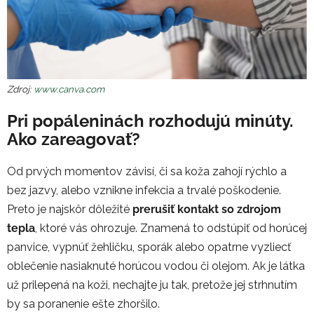
Zdroj:
www.canva.com
Pri popáleninách rozhodujú minúty.
Ako zareagovať?
Od prvých momentov závisí, či sa koža zahojí rýchlo a
bez jazvy, alebo vznikne infekcia a trvalé poškodenie.
Preto je najskôr dôležité
prerušiť kontakt so zdrojom
tepla
, ktoré vás ohrozuje. Znamená to odstúpiť od horúcej
panvice, vypnúť žehličku, sporák alebo opatrne vyzliecť
oblečenie nasiaknuté horúcou vodou či olejom. Ak je látka
už prilepená na koži, nechajte ju tak, pretože jej strhnutím
by sa poranenie ešte zhoršilo.