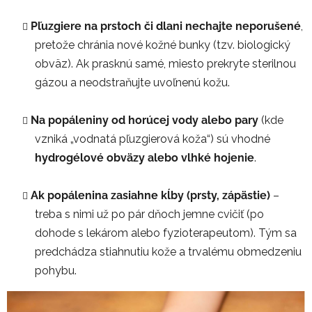
Pľuzgiere na prstoch či dlani nechajte neporušené
,
pretože chránia nové kožné bunky (tzv. biologický
obväz). Ak prasknú samé, miesto prekryte sterilnou
gázou a neodstraňujte uvoľnenú kožu.
Na popáleniny od horúcej vody alebo pary
(kde
vzniká „vodnatá pľuzgierová koža“) sú vhodné
hydrogélové obväzy alebo vlhké hojenie
.
Ak popálenina zasiahne kĺby (prsty, zápästie)
–
treba s nimi už po pár dňoch jemne cvičiť (po
dohode s lekárom alebo fyzioterapeutom). Tým sa
predchádza stiahnutiu kože a trvalému obmedzeniu
pohybu.