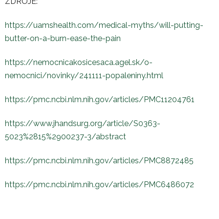
ZDROJE:
https://uamshealth.com/medical-myths/will-putting-
butter-on-a-burn-ease-the-pain
https://nemocnicakosicesaca.agel.sk/o-
nemocnici/novinky/241111-popaleniny.html
https://pmc.ncbi.nlm.nih.gov/articles/PMC11204761
https://www.jhandsurg.org/article/S0363-
5023%2815%2900237-3/abstract
https://pmc.ncbi.nlm.nih.gov/articles/PMC8872485
https://pmc.ncbi.nlm.nih.gov/articles/PMC6486072