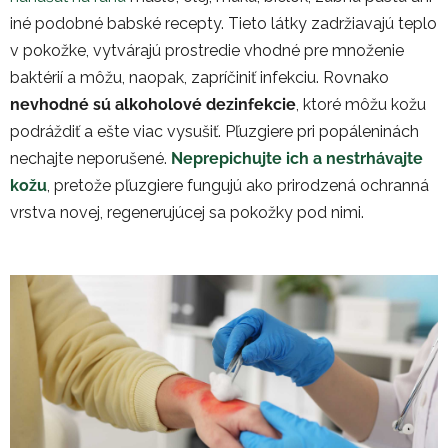
iné podobné babské recepty. Tieto látky zadržiavajú teplo
v pokožke, vytvárajú prostredie vhodné pre množenie
baktérií a môžu, naopak, zapríčiniť infekciu. Rovnako
nevhodné sú alkoholové dezinfekcie
, ktoré môžu kožu
podráždiť a ešte viac vysušiť. Pľuzgiere pri popáleninách
nechajte neporušené.
Neprepichujte ich a nestrhávajte
kožu
, pretože pľuzgiere fungujú ako prirodzená ochranná
vrstva novej, regenerujúcej sa pokožky pod nimi.