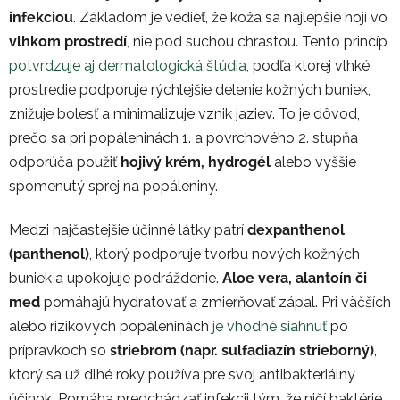
infekciou
. Základom je vedieť, že koža sa najlepšie hojí vo
vlhkom prostredí
, nie pod suchou chrastou. Tento princíp
potvrdzuje aj dermatologická štúdia
, podľa ktorej vlhké
prostredie podporuje rýchlejšie delenie kožných buniek,
znižuje bolesť a minimalizuje vznik jaziev. To je dôvod,
prečo sa pri popáleninách 1. a povrchového 2. stupňa
odporúča použiť
hojivý krém, hydrogél
alebo vyššie
spomenutý sprej na popáleniny.
Medzi najčastejšie účinné látky patrí
dexpanthenol
(panthenol)
, ktorý podporuje tvorbu nových kožných
buniek a upokojuje podráždenie.
Aloe vera, alantoín či
med
pomáhajú hydratovať a zmierňovať zápal. Pri väčších
alebo rizikových popáleninách
je vhodné siahnuť
po
prípravkoch so
striebrom (napr. sulfadiazín strieborný)
,
ktorý sa už dlhé roky používa pre svoj antibakteriálny
účinok. Pomáha predchádzať infekcii tým, že ničí baktérie