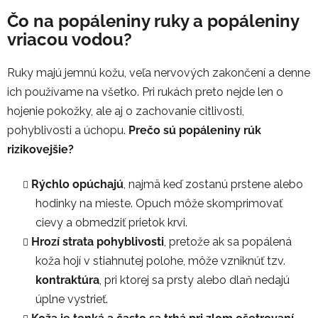
Čo na popáleniny ruky a popáleniny
vriacou vodou?
Ruky majú jemnú kožu, veľa nervových zakončení a denne
ich používame na všetko. Pri rukách preto nejde len o
hojenie pokožky, ale aj o zachovanie citlivosti,
pohyblivosti a úchopu.
Prečo sú popáleniny rúk
rizikovejšie?
Rýchlo opúchajú
, najmä keď zostanú prstene alebo
hodinky na mieste. Opuch môže skomprimovať
cievy a obmedziť prietok krvi.
Hrozí strata pohyblivosti
, pretože ak sa popálená
koža hojí v stiahnutej polohe, môže vzniknúť tzv.
kontraktúra
, pri ktorej sa prsty alebo dlaň nedajú
úplne vystrieť.