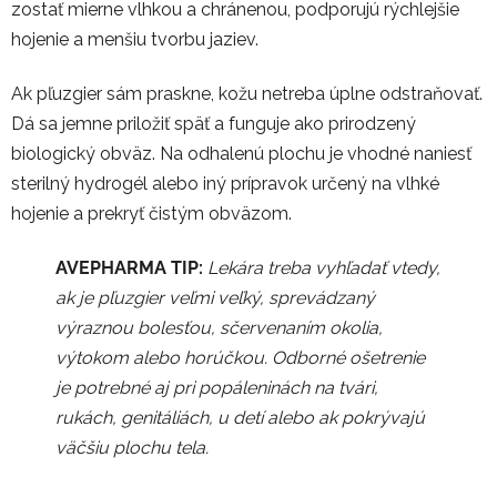
zostať mierne vlhkou a chránenou, podporujú rýchlejšie
hojenie a menšiu tvorbu jaziev.
Ak pľuzgier sám praskne, kožu netreba úplne odstraňovať.
Dá sa jemne priložiť späť a funguje ako prirodzený
biologický obväz. Na odhalenú plochu je vhodné naniesť
sterilný hydrogél alebo iný prípravok určený na vlhké
hojenie a prekryť čistým obväzom.
AVEPHARMA TIP:
Lekára treba vyhľadať vtedy,
ak je pľuzgier veľmi veľký, sprevádzaný
výraznou bolesťou, sčervenaním okolia,
výtokom alebo horúčkou. Odborné ošetrenie
je potrebné aj pri popáleninách na tvári,
rukách, genitáliách, u detí alebo ak pokrývajú
väčšiu plochu tela.