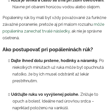
Koža je tenká a často sa trhá pri zlom ošetrovaní
,
hlavne pri obarení horúcou vodou alebo olejom.
Popáleniny rúk by mali byť vždy považované za funkčne
závažné poranenie, pretože aj pri malom rozsahu
môže
popálenina zanechať trvalé následky
, ak nie je správne
ošetrená.
Ako postupovať pri popáleninách rúk?
Dajte ihneď dolu prstene, hodinky a náramky.
Po
niekoľkých minútach už ruka môže byť opuchnutá
natoľko, že by ich musel odstrániť až lekár
prestrihnutím.
Udržujte ruku vo vyvýšenej polohe.
Znižuje to
opuch a bolesť. Ideálne nad úrovňou srdca –
napríklad položenú na vankúši.