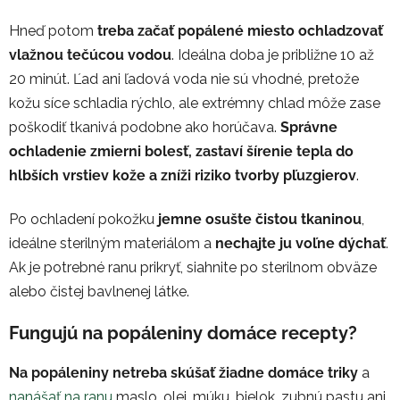
Hneď potom
treba začať popálené miesto ochladzovať
vlažnou tečúcou vodou
. Ideálna doba je približne 10 až
20 minút. Ľad ani ľadová voda nie sú vhodné, pretože
kožu síce schladia rýchlo, ale extrémny chlad môže zase
poškodiť tkanivá podobne ako horúčava.
Správne
ochladenie zmierni bolesť, zastaví šírenie tepla do
hlbších vrstiev kože a zníži riziko tvorby pľuzgierov
.
Po ochladení pokožku
jemne osušte čistou tkaninou
,
ideálne sterilným materiálom a
nechajte ju voľne dýchať
.
Ak je potrebné ranu prikryť, siahnite po sterilnom obväze
alebo čistej bavlnenej látke.
Fungujú na popáleniny domáce recepty?
Na popáleniny netreba skúšať žiadne domáce triky
a
nanášať na ranu
maslo, olej, múku, bielok, zubnú pastu ani