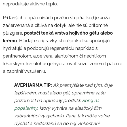
neprodukuje aktívne teplo.
Pri ľahších popáleninách prvého stupňa, keď je koža
začervenaná a citlivá na dotyk, ale nie sú prítomné
pľuzgiere,
postačí tenká vrstva hojivého gélu alebo
krému
. Hľadajte prípravky, ktoré pokožku upokojujú,
hydratujú a podporujú regeneráciu napríklad s
panthenolom, aloe vera, alantoínom či nechtíkom
lekárskym. Ich úlohou je hydratovať kožu, zmierniť pálenie
a zabrániť vysušeniu.
AVEPHARMA TIP:
Ak premýšľate nad tým, či je
lepší krém, masť alebo gél, upriamime vašu
pozornosť na úplne iný produkt.
Sprej na
popáleniny
, ktorý vytvára na elastický film,
zabraňujúci vysychaniu. Rana tak môže voľne
dýchať a nedostanú sa do nej vlhkosť ani