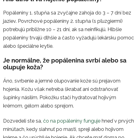
Popáleniny 1. stupňa sa zvyčajne zahoja do 3 – 7 dní bez
jaziev. Povrchové popáleniny 2. stupňa (s pľuzgiermi)
potrebujú približne 10 – 21 dní, ak sa neinfikujú. Hlbšie
popáleniny trvajú dlhšie a často vyžadujú lekársku pomoc
alebo špeciálne krytie.
Je normálne, že popálenina svrbí alebo sa
olupuje koža?
Áno, svrbenie a jemné olupovanie kože sú prejavom
hojenia. Kožu však netreba škrabať ani odstraňovať
šupinky násilím. Pokožku stačí hydratovať hojivým
krémom, gélom alebo sprejom.
Dozvedeli ste sa,
čo na popáleniny funguje
hneď v prvých
minútach, kedy siahnuť po masti, spreji alebo hojivom
kréme a čo urýchľuje hojenie. Ak chcete mať doma po