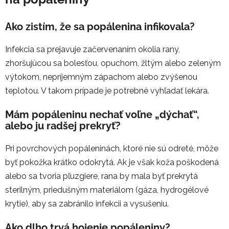
Ako zistím, že sa popálenina infikovala?
Infekcia sa prejavuje začervenaním okolia rany,
zhoršujúcou sa bolesťou, opuchom, žltým alebo zeleným
výtokom, nepríjemným zápachom alebo zvýšenou
teplotou. V takom prípade je potrebné vyhľadať lekára.
Mám popáleninu nechať voľne „dýchať“,
alebo ju radšej prekryť?
Pri povrchových popáleninách, ktoré nie sú odreté, môže
byť pokožka krátko odokrytá. Ak je však koža poškodená
alebo sa tvoria pľuzgiere, rana by mala byť prekrytá
sterilným, priedušným materiálom (gáza, hydrogélové
krytie), aby sa zabránilo infekcii a vysušeniu.
Ako dlho trvá hojenie popáleniny?