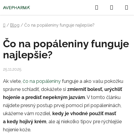
Prejsť
Hľadať
NÁKU
na
obsah
KOŠÍK
Domov
/
Blog
/
Čo na popáleniny funguje najlepšie?
Čo na popáleniny funguje
najlepšie?
25.11.2025
Ak viete,
čo na popáleniny
funguje a ako vašu pokožku
správne schladiť, dokážete si
zmierniť bolesť, urýchliť
hojenie a predísť nepekným jazvám
. V tomto článku
nájdete presný postup prvej pomoci pri popáleninách,
ukážeme vám rozdiel,
kedy je vhodné použiť masť
a kedy hojivý krém
, ale aj niekoľko tipov pre rýchlejšie
hojenie kože.