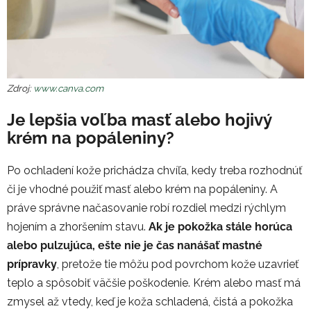
Zdroj:
www.canva.com
Je lepšia voľba masť alebo hojivý
krém na popáleniny?
Po ochladení kože prichádza chvíľa, kedy treba rozhodnúť
či je vhodné použiť masť alebo krém na popáleniny. A
práve správne načasovanie robí rozdiel medzi rýchlym
hojením a zhoršením stavu.
Ak je pokožka stále horúca
alebo pulzujúca, ešte nie je čas nanášať mastné
prípravky
, pretože tie môžu pod povrchom kože uzavrieť
teplo a spôsobiť väčšie poškodenie. Krém alebo masť má
zmysel až vtedy, keď je koža schladená, čistá a pokožka