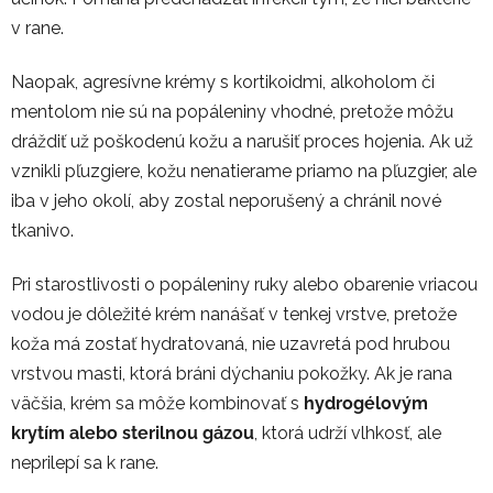
v rane.
Naopak, agresívne krémy s kortikoidmi, alkoholom či
mentolom nie sú na popáleniny vhodné, pretože môžu
dráždiť už poškodenú kožu a narušiť proces hojenia. Ak už
vznikli pľuzgiere, kožu nenatierame priamo na pľuzgier, ale
iba v jeho okolí, aby zostal neporušený a chránil nové
tkanivo.
Pri starostlivosti o popáleniny ruky alebo obarenie vriacou
vodou je dôležité krém nanášať v tenkej vrstve, pretože
koža má zostať hydratovaná, nie uzavretá pod hrubou
vrstvou masti, ktorá bráni dýchaniu pokožky. Ak je rana
väčšia, krém sa môže kombinovať s
hydrogélovým
krytím alebo sterilnou gázou
, ktorá udrží vlhkosť, ale
neprilepí sa k rane.