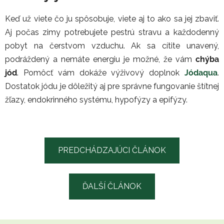
Keď už viete čo ju spôsobuje, viete aj to ako sa jej zbaviť.
Aj počas zimy potrebujete pestrú stravu a každodenný
pobyt na čerstvom vzduchu. Ak sa cítite unavený,
podráždený a nemáte energiu je možné, že vám
chýba
jód
. Pomôcť vám dokáže výživový doplnok
Jódaqua
.
Dostatok jódu je dôležitý aj pre správne fungovanie štítnej
žľazy, endokrinného systému, hypofýzy a epifýzy.
PREDCHÁDZAJÚCI ČLÁNOK
ĎALŠÍ ČLÁNOK