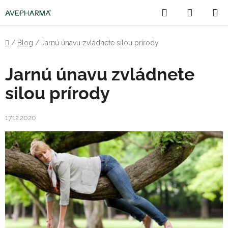
Prejsť
Hľadať
NÁKU
na
obsah
KOŠÍK
Domov
/
Blog
/
Jarnú únavu zvládnete silou prírody
Jarnú únavu zvládnete
silou prírody
17.12.2020