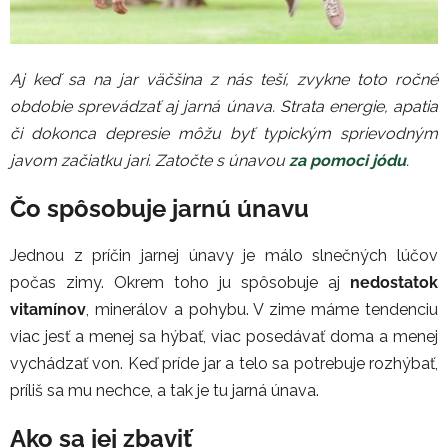
Aj keď sa na jar väčšina z nás teší, zvykne toto ročné
obdobie sprevádzať aj jarná únava. Strata energie, apatia
či dokonca depresie môžu byť typickým sprievodným
javom začiatku jari. Zatočte s únavou
za pomoci jódu
.
Čo spôsobuje jarnú únavu
Jednou z príčin jarnej únavy je málo slnečných lúčov
počas zimy. Okrem toho ju spôsobuje aj
nedostatok
vitamínov
, minerálov a pohybu. V zime máme tendenciu
viac jesť a menej sa hýbať, viac posedávať doma a menej
vychádzať von. Keď príde jar a telo sa potrebuje rozhýbať,
príliš sa mu nechce, a tak je tu jarná únava.
Ako sa jej zbaviť