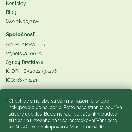
Kontakty
Blog
Slovník pojmov
Spoločnosť
AVEPHARMA, s.r.o.
Vajnorská 100/A
831 04 Bratislava
IČ DPH: SK2022395276
IČO: 36793221
Facebook
Chceli by sme, aby sa Vám na našom e-shope
nakupovalo čo najlepšie. Preto naša stránka používa
súbory cookies. Budeme radi, pokiaľ s nimi budete
súhlasiť a umožníte nám sprostredkovať Vám ešte
lepší zážitok z nakupovania. Viac informácií
tu
.