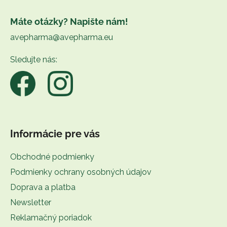
Z
á
Máte otázky? Napište nám!
p
avepharma@avepharma.eu
ä
t
Sledujte nás:
i
e
Informácie pre vás
Obchodné podmienky
Podmienky ochrany osobných údajov
Doprava a platba
Newsletter
Reklamačný poriadok