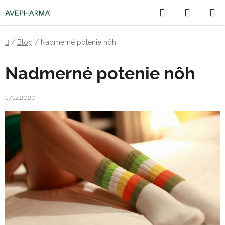
Prejsť
Hľadať
NÁKU
na
obsah
KOŠÍK
Domov
/
Blog
/
Nadmerné potenie nôh
Nadmerné potenie nôh
17.12.2020