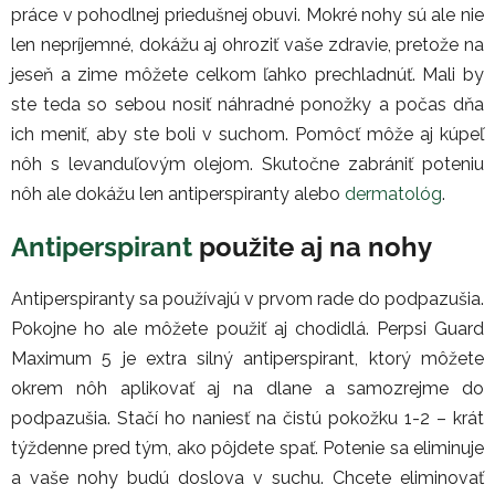
práce v pohodlnej priedušnej obuvi. Mokré nohy sú ale nie
len nepríjemné, dokážu aj ohroziť vaše zdravie, pretože na
jeseň a zime môžete celkom ľahko prechladnúť. Mali by
ste teda so sebou nosiť náhradné ponožky a počas dňa
ich meniť, aby ste boli v suchom. Pomôcť môže aj kúpeľ
nôh s levanduľovým olejom. Skutočne zabrániť poteniu
nôh ale dokážu len antiperspiranty alebo
dermatológ
.
Antiperspirant
použite aj na nohy
Antiperspiranty sa používajú v prvom rade do podpazušia.
Pokojne ho ale môžete použiť aj chodidlá. Perpsi Guard
Maximum 5 je extra silný antiperspirant, ktorý môžete
okrem nôh aplikovať aj na dlane a samozrejme do
podpazušia. Stačí ho naniesť na čistú pokožku 1-2 – krát
týždenne pred tým, ako pôjdete spať. Potenie sa eliminuje
a vaše nohy budú doslova v suchu. Chcete eliminovať