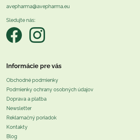
p
avepharma@avepharma.eu
ä
t
Sledujte nás:
i
e
Informácie pre vás
Obchodné podmienky
Podmienky ochrany osobných údajov
Doprava a platba
Newsletter
Reklamačný poriadok
Kontakty
Blog