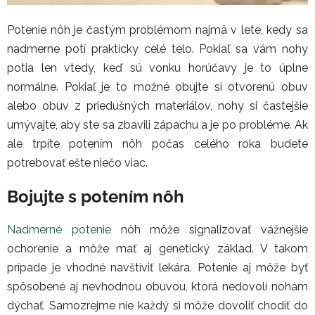
Potenie nôh je častým problémom najmä v lete, kedy sa
nadmerne potí prakticky celé telo. Pokiaľ sa vám nohy
potia len vtedy, keď sú vonku horúčavy je to úplne
normálne. Pokiaľ je to možné obujte si otvorenú obuv
alebo obuv z priedušných materiálov, nohy si častejšie
umývajte, aby ste sa zbavili zápachu a je po probléme. Ak
ale trpíte potením nôh počas celého roka budete
potrebovať ešte niečo viac.
Bojujte s potením nôh
Nadmerné potenie
nôh môže signalizovať vážnejšie
ochorenie a môže mať aj genetický základ. V takom
prípade je vhodné navštíviť lekára. Potenie aj môže byť
spôsobené aj nevhodnou obuvou, ktorá nedovolí nohám
dýchať. Samozrejme nie každý si môže dovoliť chodiť do