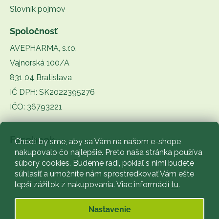
Slovník pojmov
Spoločnosť
AVEPHARMA, s.r.o.
Vajnorská 100/A
831 04 Bratislava
IČ DPH: SK2022395276
IČO: 36793221
Facebook
Chceli by sme, aby sa Vám na našom e-shope
nakupovalo čo najlepšie. Preto naša stránka používa
súbory cookies. Budeme radi, pokiaľ s nimi budete
súhlasiť a umožníte nám sprostredkovať Vám ešte
lepší zážitok z nakupovania. Viac informácií
tu
.
Nastavenie