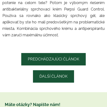
potenie na celom tele? Potom je výborným riešením
antibakteriálny sprchovací krém Perpsi Guard Control.
Používa sa rovnako ako klasický sprchový gél, ale
aplikovať by ste ho mali predovšetkým na problematické
miesta. Kombinácia sprchového krému a antiperspirantu
vám zaručí maximálnu účinnosť.
PREDCHÁDZAJÚCI ČLÁNOK
ĎALŠÍ ČLÁNOK
Z
á
Máte otázky? Napište nám!