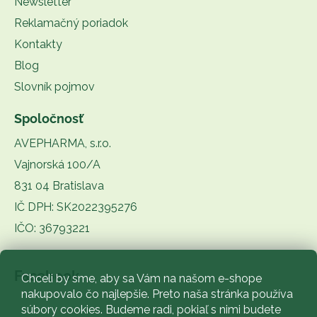
Newsletter
Reklamačný poriadok
Kontakty
Blog
Slovník pojmov
Spoločnosť
AVEPHARMA, s.r.o.
Vajnorská 100/A
831 04 Bratislava
IČ DPH: SK2022395276
IČO: 36793221
Facebook
Chceli by sme, aby sa Vám na našom e-shope
nakupovalo čo najlepšie. Preto naša stránka používa
súbory cookies. Budeme radi, pokiaľ s nimi budete