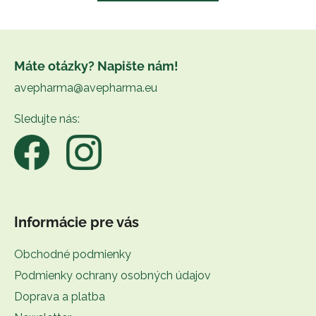
Z
á
Máte otázky? Napište nám!
p
avepharma@avepharma.eu
ä
t
Sledujte nás:
i
e
Informácie pre vás
Obchodné podmienky
Podmienky ochrany osobných údajov
Doprava a platba