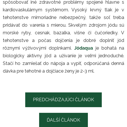
spôsobovať iné zdravotné problémy spojené hlavne s
kardiovaskulárnym systémom. Vysoký krvný tlak je v
tehotenstve mimoriadne nebezpečný, takže soľ treba
pridávať do varenia s mierou. Skvelým zdrojom jódu sú
morské ryby, cesnak, bazalka, višne či čučoriedky. V
tehotenstve a počas dojčenia je dobré doplniť jód
rôznymi výživovými doplnkami.
Jódaqua
je bohatá na
biologicky aktívny jód a užívanie je veľmi jednoduché.
Stačí ho zamiešať do nápoja a vypiť, odporúčaná denná
dávka pre tehotné a dojčiace ženy je 2-3 ml.
PREDCHÁDZAJÚCI ČLÁNOK
ĎALŠÍ ČLÁNOK