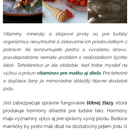
Vitamíny, minerály a stopové prvky sú pre ľudský
organizmus nevyhnutné a získavame ich predovšetkým z
potravín. Ak konzumujete pestrú a vyváženú stravu,
pravdepodobne nemáte problém s nedostatkom týchto
látok. Tehotenstvo je ale obdobie, keď treba myslieť na
výživu a prísun
vitamínov pre matku aj dieťa
. Pre tehotné
a dojčiace ženy je mimoriadne dôležitý hlavne dostatok
jódu.
Jód zabezpečuje správne fungovanie
štítnej žľazy
, ktorá
produkuje hormóny dôležité pre ľudské telo. Hormóny
majú významný vplyv aj pre správny vývoj plodu. Budúce
mamičky by preto mali dbať na dostatočný príjem jódu či