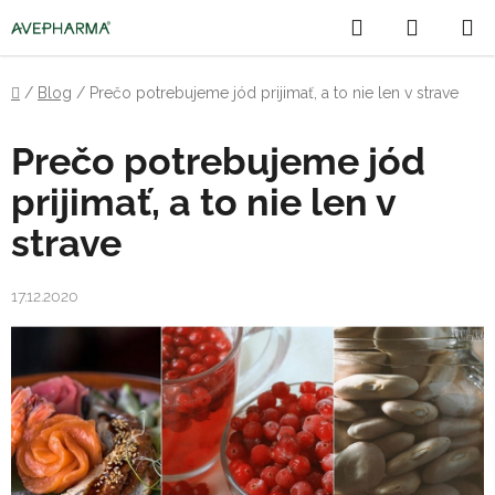
Prejsť
Hľadať
NÁKU
na
obsah
KOŠÍK
Domov
/
Blog
/
Prečo potrebujeme jód prijimať, a to nie len v strave
Prečo potrebujeme jód
prijimať, a to nie len v
strave
17.12.2020