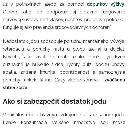
už v potravinách alebo za pomoci
doplnkov výživy
.
Okrem toho jód podporuje aj správne fungovanie
nervovej sústavy, rast vlasov, nechtov, prospieva pokožke,
funguje aj ako prevencia srdcovocievnych ochorení.
Nedostatok jódu spôsobuje poruchu mentálneho vývoja,
retardáciu a poruchy rastu u plodu ale aj u dojčiat.
Neviete, ako zistiť že máte málo jódu? Typickými
príznakmi je búšenie srdca, rýchly pulz, pocitu únavy,
apatia, znížená imunita, podráždenosť a samozrejme
poruchy funkcie štítnej žľazy ako je struma –
zväčšená
štítna žľaza
.
Ako si zabezpečiť dostatok jódu
V minulosti bola hlavným zdrojom soľ s obsahom jódu.
Lenže konzumácia veľkého množstva soli môže