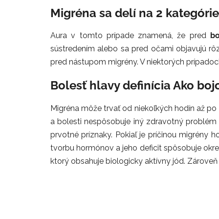
Migréna sa delí na 2 kategórie
Aura v tomto prípade znamená, že pred
bo
sústredením alebo sa pred očami objavujú rôz
pred nástupom migrény. V niektorých prípadoc
Bolesť hlavy definícia Ako bo
Migréna môže trvať od niekoľkých hodín až po 3 d
a bolesti nespôsobuje iný zdravotný problém na
prvotné príznaky. Pokiaľ je príčinou migrén
tvorbu hormónov a jeho deficit spôsobuje okr
ktorý obsahuje biologicky aktívny jód. Zároveň 