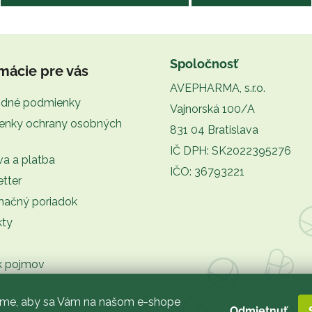
Spoločnosť
mácie pre vás
AVEPHARMA, s.r.o.
dné podmienky
Vajnorská 100/A
enky ochrany osobných
831 04 Bratislava
IČ DPH: SK2022395276
a a platba
IČO: 36793221
tter
mačný poriadok
kty
k pojmov
sme, aby sa Vám na našom e-shope
Odmietnuť