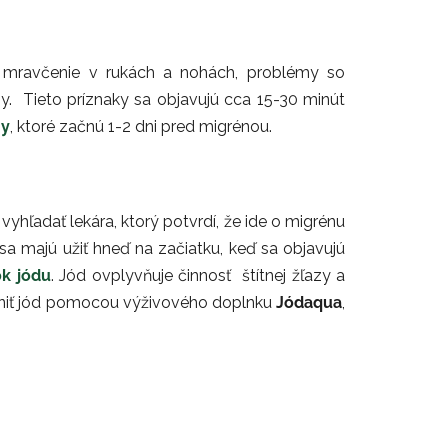
o mravčenie v rukách a nohách, problémy so
y. Tieto príznaky sa objavujú cca 15-30 minút
my
, ktoré začnú 1-2 dni pred migrénou.
 vyhľadať lekára, ktorý potvrdí, že ide o migrénu
 sa majú užiť hneď na začiatku, keď sa objavujú
k jódu
. Jód ovplyvňuje činnosť štítnej žľazy a
lniť jód pomocou výživového doplnku
Jódaqua
,