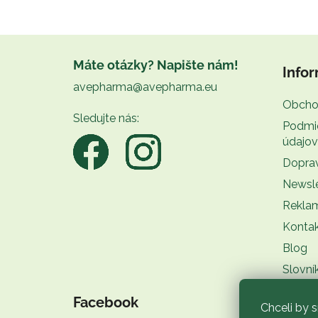
Z
á
Máte otázky? Napište nám!
Infor
p
avepharma@avepharma.eu
ä
Obcho
t
Sledujte nás:
Podmi
i
údajov
e
Doprav
Newsle
Rekla
Konta
Blog
Slovní
Facebook
Chceli by 