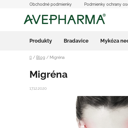
Prejsť
Obchodné podmienky
Podmienky ochrany os
na
obsah
Produkty
Bradavice
Mykóza ne
Domov
/
Blog
/
Migréna
Migréna
17.12.2020