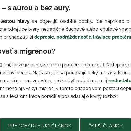
 – s aurou a bez aury.
lesťou hlavy
sa objavujú osobité pocity. Ide napríklad 
ne blikajúce tvary, netradičné čuchové alebo chuťové vnem
h prichádzajú aj
depresie, podráždenosť a tráviace problé
jovať s migrénou?
ni, takže je jasné, že tento problém treba riešiť. Najlepšie je
staví liečbu. Najčastejšie sa používajú lieky triptany, ktoré
y hormonálna nerovnováha, môže byť problémom aj
nedostato
em iného aj výskyt migrén. V tomto prípade vám postačí dop
sa s lekárom treba poradiť a požiadať aj o krvný rozbor.
PREDCHÁDZAJÚCI ČLÁNOK
ĎALŠÍ ČLÁNOK