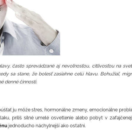
hlavy, často sprevádzané aj nevoľnosťou, citlivosťou na svet
kedy sa stane, že bolesť zasiahne celú hlavu. Bohužiaľ, mi
é denné činnosti.
spúšťať ju môže stres, hormonálne zmeny, emocionálne problémy
u, príliš silné umelé osvetlenie alebo pobyt v zafajčenej
énu
jednoducho náchylnejší ako ostatní.