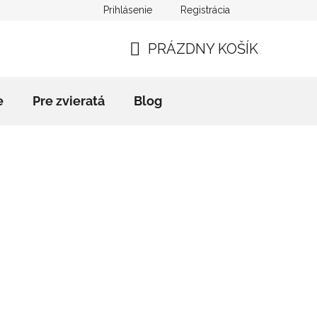
Prihlásenie
Registrácia
mačný poriadok
Kontakty
Blog
Slovník pojmov
PRÁZDNY KOŠÍK
NÁKUPNÝ
KOŠÍK
e
Pre zvieratá
Blog