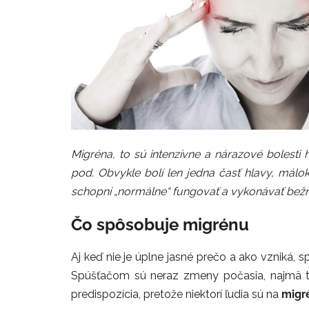
Migréna, to sú intenzívne a nárazové bolesti 
pod. Obvykle bolí len jedna časť hlavy, málo
schopní „normálne“ fungovať a vykonávať bežn
Čo spôsobuje migrénu
Aj keď nie je úplne jasné prečo a ako vzniká, 
Spúšťačom sú neraz zmeny počasia, najmä tlak
predispozícia, pretože niektorí ľudia sú na
migr