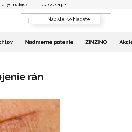
obných údajov
Doprava a platba
Newsletter
Rekla
chtov
Nadmerné potenie
ZINZINO
Akci
ojenie rán