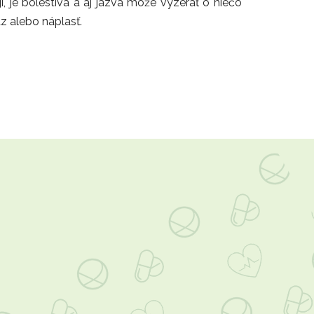
í, je bolestivá a aj jazva môže vyzerať o niečo
äz alebo náplasť.