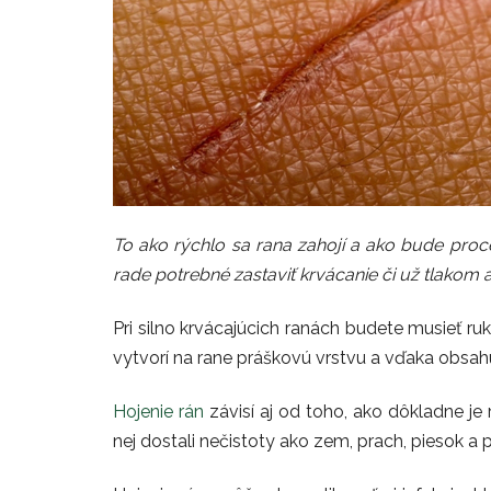
To ako rýchlo sa rana zahojí a ako bude proce
rade potrebné zastaviť krvácanie či už tlakom
Pri silno krvácajúcich ranách budete musieť ru
vytvorí na rane práškovú vrstvu a vďaka obsahu 
Hojenie rán
závisí aj od toho, ako dôkladne je 
nej dostali nečistoty ako zem, prach, piesok a 