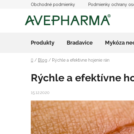
Prejsť
Obchodné podmienky
Podmienky ochrany os
na
obsah
Produkty
Bradavice
Mykóza ne
Domov
/
Blog
/
Rýchle a efektívne hojenie rán
Rýchle a efektívne h
15.12.2020