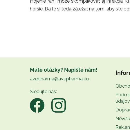
Hojenie rán môže skomplikovať aj infekcia, kto
horšie. Dajte si teda záležať na tom, aby ste po
Z
á
Máte otázky? Napište nám!
Infor
p
avepharma@avepharma.eu
ä
Obcho
t
Sledujte nás:
Podmi
i
údajov
e
Doprav
Newsle
Rekla