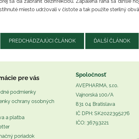
rej sa dá zabrániť dezinfekciou. Zapálená rana sa dlhšie hoj
stihnuté miesto udržovali v čistote a tak použite sterilný obv
PREDCHÁDZAJÚCI ČLÁNOK
ĎALŠÍ ČLÁNOK
Spoločnosť
mácie pre vás
AVEPHARMA, s.r.o.
dné podmienky
Vajnorská 100/A
enky ochrany osobných
831 04 Bratislava
IČ DPH: SK2022395276
a a platba
IČO: 36793221
tter
mačný poriadok