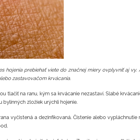
s hojenia prebiehať viete do značnej miery ovplyvniť aj vy
 alebo zastavovačom krvácania.
kou tlačiť na ranu, kým sa krvácanie nezastaví. Slabé krváca
bylinných zložiek urýchli hojenie.
rana vyčistená a dezinfikovaná. Čistenie alebo vypláchnutie
pod.