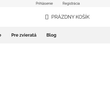
Prihlásenie
Registrácia
mačný poriadok
Kontakty
Blog
Slovník pojmov
PRÁZDNY KOŠÍK
NÁKUPNÝ
KOŠÍK
e
Pre zvieratá
Blog