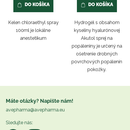
DO KOŠÍKA
DO KOŠÍKA
z
5
Kelen chloraethyl spray
Hydrogél s obsahom
hviezdičiek.
100ml je lokálne
kyseliny hyalurónovej
anestetikum
Akutol sprej na
popáleniny je určený na
ošetrenie drobných
povrchových popálenín
pokožky.
Z
á
Máte otázky? Napište nám!
p
avepharma@avepharma.eu
ä
t
Sledujte nás:
i