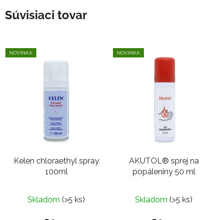
Súvisiaci tovar
NOVINKA
NOVINKA
Kelen chloraethyl spray
AKUTOL® sprej na
100ml
popáleniny 50 ml
Priemerné
Skladom
(>5 ks)
Skladom
(>5 ks)
hodnotenie
produktu