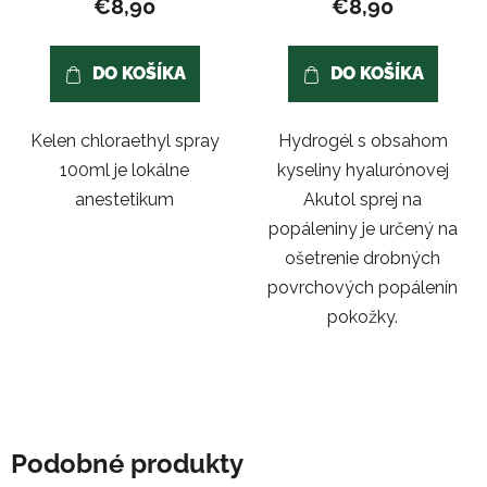
€8,90
€8,90
je
5,0
DO KOŠÍKA
DO KOŠÍKA
z
5
Kelen chloraethyl spray
Hydrogél s obsahom
hviezdičiek.
100ml je lokálne
kyseliny hyalurónovej
anestetikum
Akutol sprej na
popáleniny je určený na
ošetrenie drobných
povrchových popálenín
pokožky.
Podobné produkty