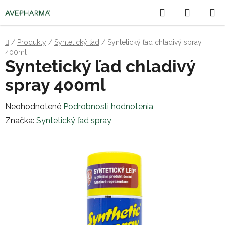
Prejsť
Hľadať
NÁKU
na
obsah
KOŠÍK
Domov
/
Produkty
/
Syntetický ľad
/
Syntetický ľad chladivý spray
400ml
Syntetický ľad chladivý
spray 400ml
Priemerné
Neohodnotené
Podrobnosti hodnotenia
hodnotenie
Značka:
Syntetický ľad spray
produktu
je
0,0
z
5
hviezdičiek.