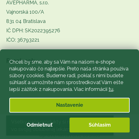
AVEPHARMA, s.r.o.
Vajnorská 100/A
831 04 Bratislava
IČ DPH: SK2022395276
IČO: 36793221
Facebook
Chceli by sme, aby sa Vám na našom e-shope
nakupovalo čo najlepšie. Preto naša stránka používa
súbory cookies. Budeme radi, pokiaľ s nimi budete
súhlasiť a umožníte nám sprostredkovať Vám ešte
lepší zážitok z nakupovania. Viac informácií
tu
.
Nastavenie
Vytvoril Shoptet
Všetky naše produkty si môžete zakúpiť
Odmietnuť
Súhlasím
Copyright 2026
Avepharma
. Všetky práva vyhradené.
vo svojej obľúbenej lekárni.
Upraviť nastavenie cookies