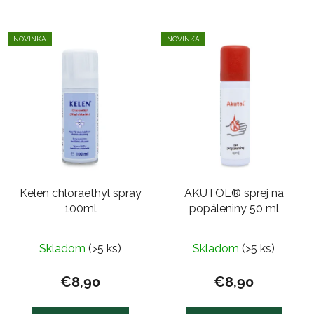
NOVINKA
NOVINKA
Kelen chloraethyl spray
AKUTOL® sprej na
100ml
popáleniny 50 ml
Priemerné
Skladom
(>5 ks)
Skladom
(>5 ks)
hodnotenie
produktu
€8,90
€8,90
je
5,0