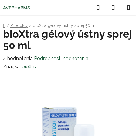
Prejsť
Hľadať
NÁKU
na
obsah
KOŠÍK
Domov
/
Produkty
/
bioXtra gélový ústny sprej 50 ml
bioXtra gélový ústny sprej
50 ml
Priemerné
4 hodnotenia
Podrobnosti hodnotenia
hodnotenie
Značka:
bioXtra
produktu
je
4,5
z
5
hviezdičiek.