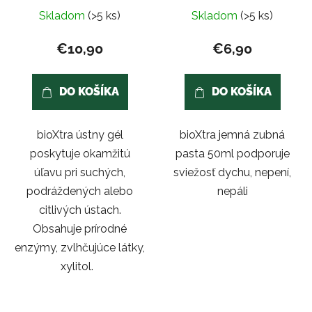
Priemerné
Priemerné
Skladom
(>5 ks)
Skladom
(>5 ks)
hodnotenie
hodnotenie
produktu
produktu
€10,90
€6,90
je
je
5,0
5,0
DO KOŠÍKA
DO KOŠÍKA
z
z
5
5
bioXtra ústny gél
bioXtra jemná zubná
hviezdičiek.
hviezdičiek.
poskytuje okamžitú
pasta 50ml podporuje
úľavu pri suchých,
sviežosť dychu, nepení,
podráždených alebo
nepáli
citlivých ústach.
Obsahuje prírodné
enzýmy, zvlhčujúce látky,
xylitol.