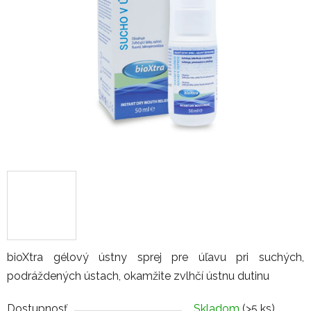
bioXtra gélový ústny sprej pre úľavu pri suchých,
podráždených ústach, okamžite zvlhčí ústnu dutinu
Dostupnosť
Skladom
(>5 ks)