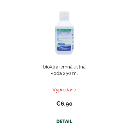
bioXtra jemná ústna
voda 250 ml
Priemerné
Vypredané
hodnotenie
produktu
€6,90
je
5,0
DETAIL
z