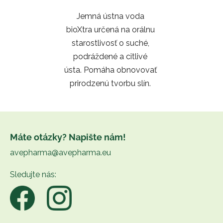
5
Jemná ústna voda
hviezdičiek.
bioXtra určená na orálnu
starostlivosť o suché,
podráždené a citlivé
ústa. Pomáha obnovovať
prirodzenú tvorbu slín.
Z
á
Máte otázky? Napište nám!
p
avepharma@avepharma.eu
ä
t
Sledujte nás:
i
e