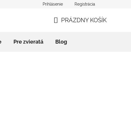
Prihlásenie
Registrácia
mačný poriadok
Kontakty
Blog
Slovník pojmov
PRÁZDNY KOŠÍK
NÁKUPNÝ
KOŠÍK
e
Pre zvieratá
Blog