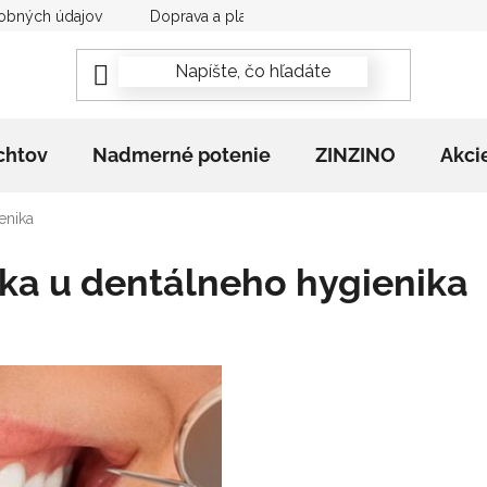
obných údajov
Doprava a platba
Newsletter
Rekla
chtov
Nadmerné potenie
ZINZINO
Akci
enika
yka u dentálneho hygienika