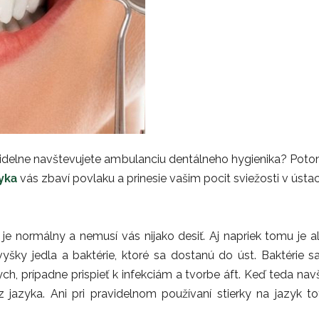
idelne navštevujete ambulanciu dentálneho hygienika? Potom 
zyka
vás zbaví povlaku a prinesie vašim pocit sviežosti v ústac
e normálny a nemusí vás nijako desiť. Aj napriek tomu je al
vyšky jedla a baktérie, ktoré sa dostanú do úst. Baktérie
h, prípadne prispieť k infekciám a tvorbe áft. Keď teda nav
z jazyka. Ani pri pravidelnom používaní stierky na jazyk t