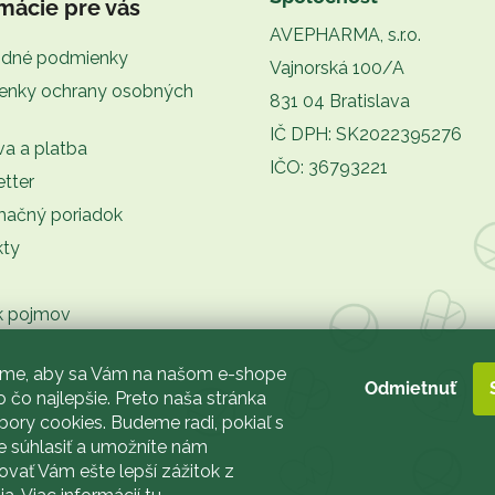
mácie pre vás
AVEPHARMA, s.r.o.
dné podmienky
Vajnorská 100/A
enky ochrany osobných
831 04 Bratislava
IČ DPH: SK2022395276
a a platba
IČO: 36793221
tter
mačný poriadok
kty
k pojmov
sme, aby sa Vám na našom e-shope
Odmietnuť
 čo najlepšie. Preto naša stránka
bory cookies. Budeme radi, pokiaľ s
e súhlasiť a umožníte nám
ovať Vám ešte lepší zážitok z