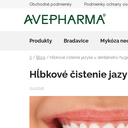
Prejsť
Obchodné podmienky
Podmienky ochrany os
na
obsah
Produkty
Bradavice
Mykóza ne
Domov
/
Blog
/
Hĺbkové čistenie jazyka u dentálneho hygi
Hĺbkové čistenie jaz
11.2.2021