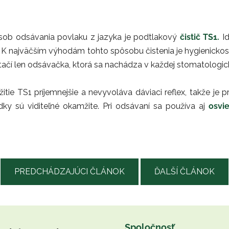
sob odsávania povlaku z jazyka je podtlakový
čistič TS1.
Id
. K najväčším výhodám tohto spôsobu čistenia je hygienickosť, 
ačí len odsávačka, ktorá sa nachádza v každej stomatologick
tie TS1 príjemnejšie a nevyvoláva dáviaci reflex, takže je 
ky sú viditeľné okamžite. Pri odsávaní sa používa aj
osvie
PREDCHÁDZAJÚCI ČLÁNOK
ĎALŠÍ ČLÁNOK
Spoločnosť