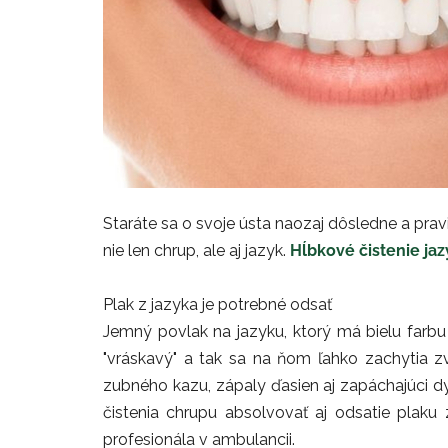
Staráte sa o svoje ústa naozaj dôsledne a prav
nie len chrup, ale aj jazyk.
Hĺbkové čistenie ja
Plak z jazyka je potrebné odsať
Jemný povlak na jazyku, ktorý má bielu farbu j
"vráskavý" a tak sa na ňom ľahko zachytia z
zubného kazu, zápaly ďasien aj zapáchajúci dyc
čistenia chrupu absolvovať aj odsatie plaku 
profesionála v ambulancii.