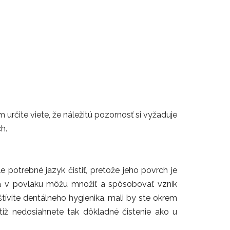
určite viete, že náležitú pozornosť si vyžaduje
h.
e potrebné jazyk čistiť, pretože jeho povrch je
 sa v povlaku môžu množiť a spôsobovať vznik
štívite dentálneho hygienika, mali by ste okrem
otiž nedosiahnete tak dôkladné čistenie ako u