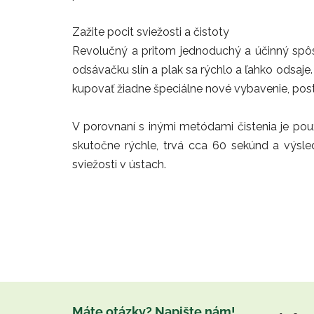
Zažite pocit sviežosti a čistoty
Revolučný a pritom jednoduchý a účinný spô
odsávačku slín a plak sa rýchlo a ľahko odsaje
kupovať žiadne špeciálne nové vybavenie, post
V porovnaní s inými metódami čistenia je použi
skutočne rýchle, trvá cca 60 sekúnd a výsled
sviežosti v ústach.
Z
á
Máte otázky? Napište nám!