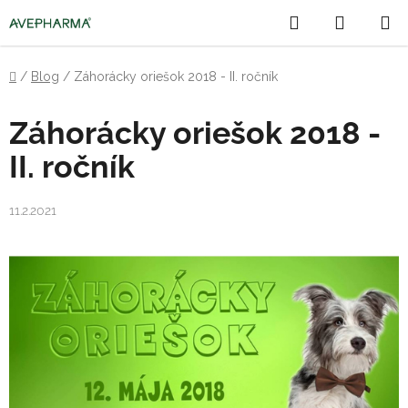
Prejsť
Hľadať
NÁKU
na
obsah
KOŠÍK
Domov
/
Blog
/
Záhorácky oriešok 2018 - II. ročník
Záhorácky oriešok 2018 -
II. ročník
11.2.2021