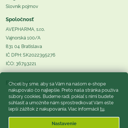
Slovník pojmov
Spoločnosť
AVEPHARMA, s.r.o.
Vajnorská 100/A
831 04 Bratislava
IČ DPH: SK2022395276
IČO: 36793221
Facebook
Chceli by sme, aby sa Vám na našom e-shope
nakupovalo čo najlepšie. Preto naša stránka používa
súbory cookies. Budeme radi, pokiaľ s nimi budete
súhlasiť a umožníte nám sprostredkovať Vám ešte
lepší zážitok z nakupovania. Viac informácií
tu
.
Nastavenie