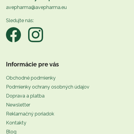
p
avepharma@avepharma.eu
ä
t
Sledujte nás:
i
e
Informácie pre vás
Obchodné podmienky
Podmienky ochrany osobných údajov
Doprava a platba
Newsletter
Reklamačný poriadok
Kontakty
Blog