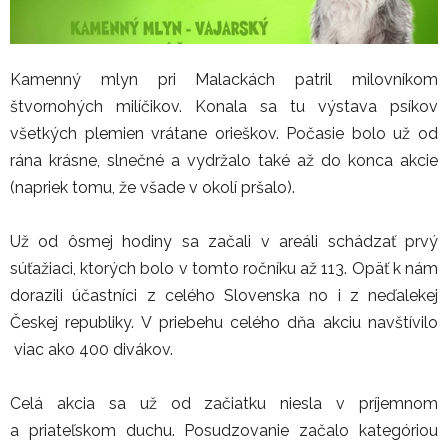
Kamenný mlyn pri Malackách patril milovníkom
štvornohých milíčikov. Konala sa tu výstava psíkov
všetkých plemien vrátane orieškov. Počasie bolo už od
rána krásne, slnečné a vydržalo také až do konca akcie
(napriek tomu, že všade v okolí pršalo).
Už od ôsmej hodiny sa začali v areáli schádzať prvý
súťažiaci, ktorých bolo v tomto ročníku až 113. Opäť k nám
dorazili účastníci z celého Slovenska no i z neďalekej
Českej republiky. V priebehu celého dňa akciu navštívilo
viac ako 400 divákov.
Celá akcia sa už od začiatku niesla v príjemnom
a priateľskom duchu. Posudzovanie začalo kategóriou