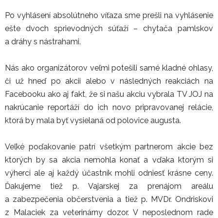
Po vyhlásení absolútneho víťaza sme prešli na vyhlásenie
ešte dvoch sprievodných súťaží – chytača pamlskov
a dráhy s nástrahami.
Nás ako organizátorov veľmi potešili samé kladné ohlasy,
či už hneď po akcii alebo v následných reakciách na
Facebooku ako aj fakt, že si našu akciu vybrala TV JOJ na
nakrúcanie reportáží do ich novo pripravovanej relácie,
ktorá by mala byť vysielaná od polovice augusta.
Veľké poďakovanie patrí všetkým partnerom akcie bez
ktorých by sa akcia nemohla konať a vďaka ktorým si
výherci ale aj každý účastník mohli odniesť krásne ceny.
Ďakujeme tiež p. Vajarskej za prenájom areálu
a zabezpečenia občerstvenia a tiež p. MVDr. Ondriskovi
z Malaciek za veterinárny dozor. V neposlednom rade