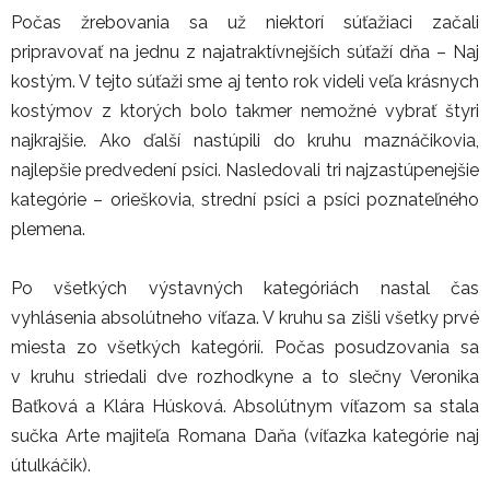
Počas žrebovania sa už niektorí súťažiaci začali
pripravovať na jednu z najatraktívnejších súťaží dňa – Naj
kostým. V tejto súťaži sme aj tento rok videli veľa krásnych
kostýmov z ktorých bolo takmer nemožné vybrať štyri
najkrajšie. Ako ďalší nastúpili do kruhu maznáčikovia,
najlepšie predvedení psíci. Nasledovali tri najzastúpenejšie
kategórie – orieškovia, strední psíci a psíci poznateľného
plemena.
Po všetkých výstavných kategóriách nastal čas
vyhlásenia absolútneho víťaza. V kruhu sa zišli všetky prvé
miesta zo všetkých kategórií. Počas posudzovania sa
v kruhu striedali dve rozhodkyne a to slečny Veronika
Baťková a Klára Húsková. Absolútnym víťazom sa stala
sučka Arte majiteľa Romana Daňa (víťazka kategórie naj
útulkáčik).