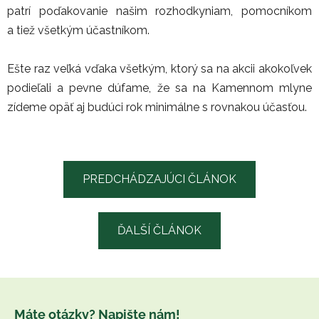
patrí poďakovanie našim rozhodkyniam, pomocníkom
a tiež všetkým účastníkom.
Ešte raz veľká vďaka všetkým, ktorý sa na akcii akokoľvek
podieľali a pevne dúfame, že sa na Kamennom mlyne
zídeme opäť aj budúci rok minimálne s rovnakou účasťou.
PREDCHÁDZAJÚCI ČLÁNOK
ĎALŠÍ ČLÁNOK
Z
á
Máte otázky? Napište nám!