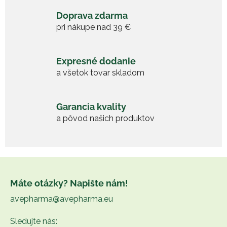
Doprava zdarma
pri nákupe nad 39 €
Expresné dodanie
a všetok tovar skladom
Garancia kvality
a pôvod našich produktov
Z
á
Máte otázky? Napište nám!
p
avepharma@avepharma.eu
ä
t
Sledujte nás: