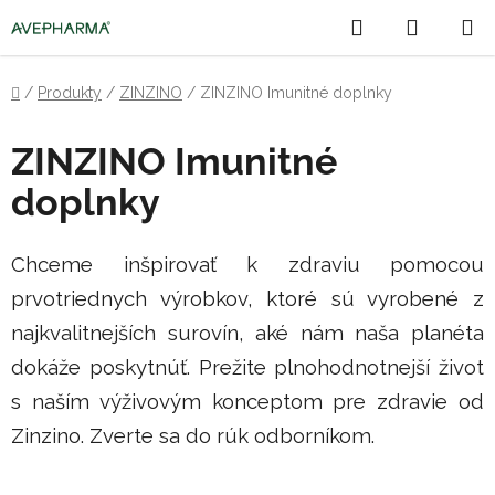
Prejsť
Hľadať
NÁKU
na
obsah
KOŠÍK
Domov
/
Produkty
/
ZINZINO
/
ZINZINO Imunitné doplnky
ZINZINO Imunitné
doplnky
Chceme inšpirovať k zdraviu pomocou
prvotriednych výrobkov, ktoré sú vyrobené z
najkvalitnejších surovín, aké nám naša planéta
dokáže poskytnúť. Prežite plnohodnotnejší život
s naším výživovým konceptom pre zdravie od
Zinzino. Zverte sa do rúk odborníkom.