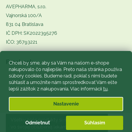
AVEPHARMA, s.r.o.
Vajnorská 100/A
831 04 Bratislava
IČ DPH: SK2022395276
IČO: 36793221
Facebook
Chceli by sme, aby sa Vám na našom e-shope
nakupovalo čo najlepšie. Preto naša stránka používa
súbory cookies. Budeme radi, pokiaľ s nimi budete
súhlasiť a umožníte nám sprostredkovať Vám ešte
lepší zážitok z nakupovania. Viac informácií
tu
.
Nastavenie
Vytvoril Shoptet
Všetky naše produkty si môžete zakúpiť
Odmietnuť
Súhlasím
Copyright 2026
Avepharma
. Všetky práva vyhradené.
vo svojej obľúbenej lekárni.