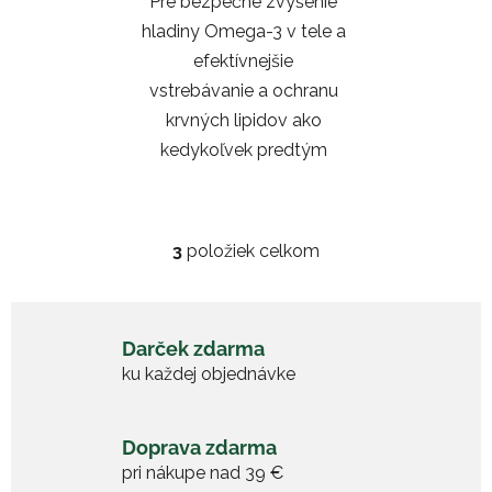
Pre bezpečné zvýšenie
hladiny Omega-3 v tele a
efektívnejšie
vstrebávanie a ochranu
krvných lipidov ako
kedykoľvek predtým
3
položiek celkom
O
v
l
á
Darček zdarma
d
ku každej objednávke
a
c
i
Doprava zdarma
e
pri nákupe nad 39 €
p