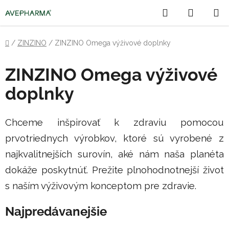
Prejsť
Hľadať
NÁKU
na
obsah
KOŠÍK
Domov
/
ZINZINO
/
ZINZINO Omega výživové doplnky
ZINZINO Omega výživové
doplnky
Chceme inšpirovať k zdraviu pomocou
prvotriednych výrobkov, ktoré sú vyrobené z
najkvalitnejších surovín, aké nám naša planéta
dokáže poskytnúť. Prežite plnohodnotnejší život
s naším výživovým konceptom pre zdravie.
Najpredávanejšie