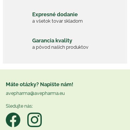
r
v
Expresné dodanie
k
a všetok tovar skladom
y
v
ý
Garancia kvality
p
i
a pôvod našich produktov
s
u
Z
á
Máte otázky? Napište nám!
p
avepharma@avepharma.eu
ä
t
Sledujte nás:
i
e