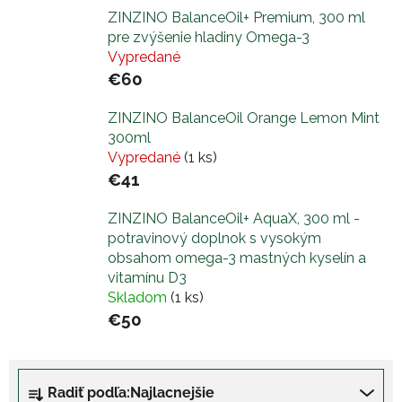
ZINZINO BalanceOil+ Premium, 300 ml
pre zvýšenie hladiny Omega-3
Vypredané
€60
ZINZINO BalanceOil Orange Lemon Mint
300ml
Vypredané
(1 ks)
€41
ZINZINO BalanceOil+ AquaX, 300 ml -
potravinový doplnok s vysokým
obsahom omega-3 mastných kyselín a
vitamínu D3
Skladom
(1 ks)
€50
R
Radiť podľa:
Najlacnejšie