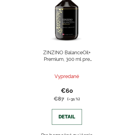
ZINZINO BalanceOil+
Premium, 300 ml pre
zvýšenie hladiny
Omega-3
Vypredané
€60
€87
(–31 %)
DETAIL