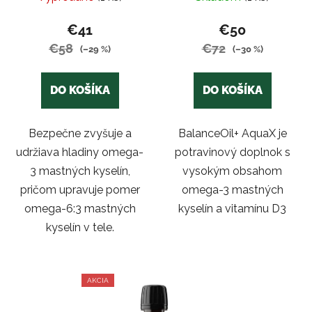
o
omega-3 mastných
hodnotenie
v
kyselín a vitamínu D3
produktu
€41
€50
je
€58
€72
(–29 %)
(–30 %)
5,0
z
DO KOŠÍKA
DO KOŠÍKA
5
hviezdičiek.
Bezpečne zvyšuje a
BalanceOil+ AquaX je
udržiava hladiny omega-
potravinový doplnok s
3 mastných kyselín,
vysokým obsahom
pričom upravuje pomer
omega-3 mastných
omega-6:3 mastných
kyselín a vitamínu D3
kyselín v tele.
AKCIA